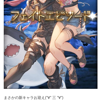
まさかの新キャラお迎え(°∀° 三 °∀°)