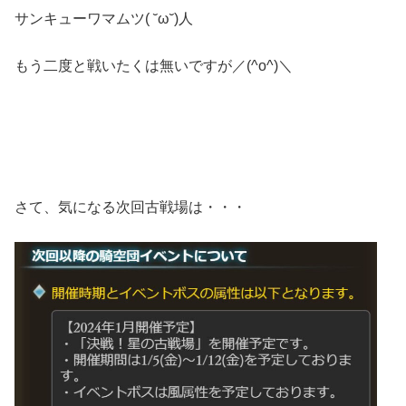
サンキューワマムツ( ˘ω˘)人
もう二度と戦いたくは無いですが／(^o^)＼
さて、気になる次回古戦場は・・・