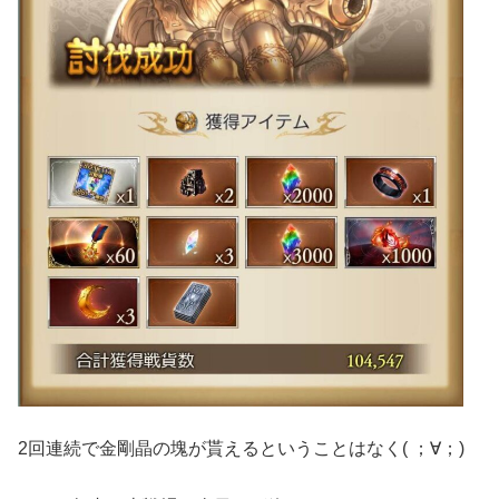
2回連続で金剛晶の塊が貰えるということはなく( ；∀；)