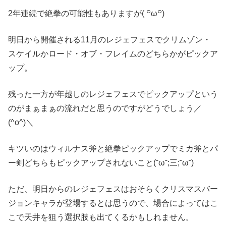
2年連続で絶拳の可能性もありますが( ꒪ω꒪)
明日から開催される11月のレジェフェスでクリムゾン・
スケイルかロード・オブ・フレイムのどちらかがピックア
ップ。
残った一方が年越しのレジェフェスでピックアップという
のがまぁまぁの流れだと思うのですがどうでしょう／
(^o^)＼
キツいのはウィルナス斧と絶拳ピックアップでミカ斧とパ
ー剣どちらもピックアップされないこと(˘ω˘;三;˘ω˘)
ただ、明日からのレジェフェスはおそらくクリスマスバー
ジョンキャラが登場するとは思うので、場合によってはこ
こで天井を狙う選択肢も出てくるかもしれません。