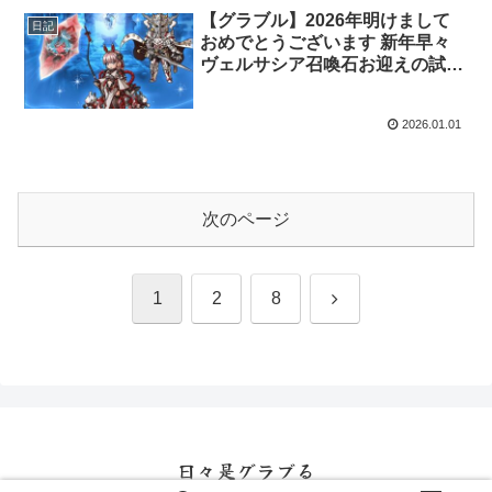
【グラブル】2026年明けまして
日記
おめでとうございます 新年早々
ヴェルサシア召喚石お迎えの試
練・・・
2026.01.01
次のページ
次
1
2
8
へ
日々是グラブる