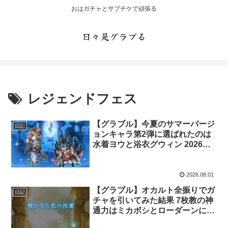
おはガチャとサプチケで頑張る
日々是グラブる
レジェンドフェス
【グラブル】今夏のサマーバージ
日記
ョンキャラ第2弾に選ばれたのは
水着ヨウと浴衣グウィン 2026年7
月レジェフェス開催
2026.08.01
【グラブル】オカルト全振りでガ
日記
チャを引いてみた結果 7枚教の神
通力はミカボシとローダーンに届
くのだろうか