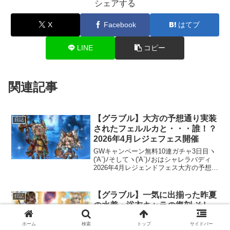
シェアする
X
Facebook
はてブ
LINE
コピー
関連記事
【グラブル】大方の予想通り実装
日記
されたフェルルカと・・・誰！？
2026年4月レジェフェス開催
GWキャンペーン無料10連ガチャ3日目ヽ
('A`)ﾉそしてヽ('A`)ﾉおはシャレラバディ
2026年4月レジェンドフェス大方の予想通
り実装されたフェルルカ。そして、注目
のもう1枠は・・・誰！？(;ﾟДﾟ)全空にこ
だましたであろう誰の大合唱＼...
【グラブル】一気に出揃った昨夏
日記
の水着・浴衣キャラの復刻 そし
て、3月レジェフェス前半
ホーム
検索
トップ
サイドバー
へ・・・
ヽ('∀`)ﾉおはカイザーナックル12周年記念