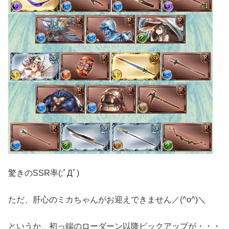
驚きのSSR率(;ﾟДﾟ)
ただ、肝心のミカちゃんがお迎えできません／(^o^)＼
というか、初っ端のローダーン以降ピックアップが・・・