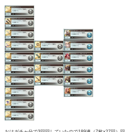
おはガチャ分で3回回していたので189連（7枚×27回）回