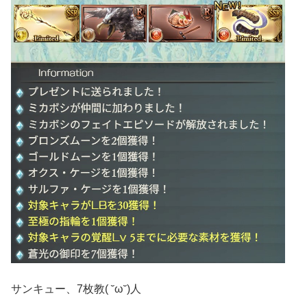
サンキュー、7枚教( ˘ω˘)人