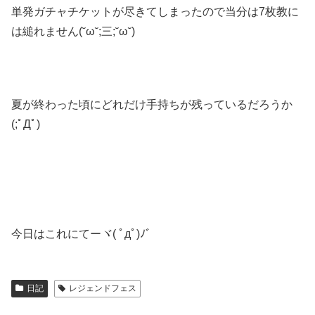
単発ガチャチケットが尽きてしまったので当分は7枚教に
は縋れません(˘ω˘;三;˘ω˘)
夏が終わった頃にどれだけ手持ちが残っているだろうか
(;ﾟДﾟ)
今日はこれにてーヾ( ﾟдﾟ)ﾉ゛
日記
レジェンドフェス