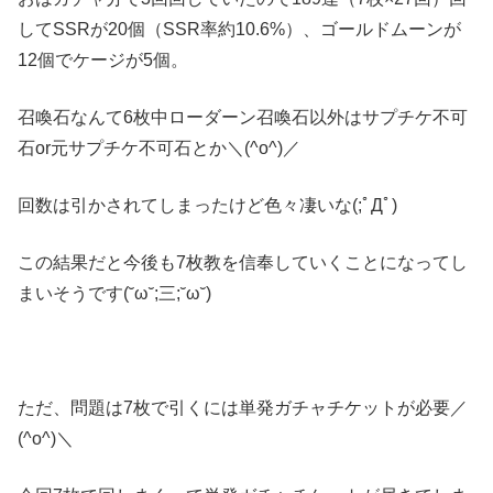
してSSRが20個（SSR率約10.6%）、ゴールドムーンが
12個でケージが5個。
召喚石なんて6枚中ローダーン召喚石以外はサプチケ不可
石or元サプチケ不可石とか＼(^o^)／
回数は引かされてしまったけど色々凄いな(;ﾟДﾟ)
この結果だと今後も7枚教を信奉していくことになってし
まいそうです(˘ω˘;三;˘ω˘)
ただ、問題は7枚で引くには単発ガチャチケットが必要／
(^o^)＼