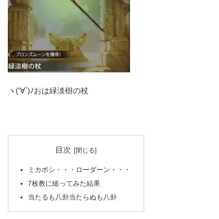
ヽ(‘∀`)ﾉおは緑淡樹の杖
目次
ミカボシ・・・ローダーン・・・
7枚教に縋ってみた結果
当たるも八卦当たらぬも八卦