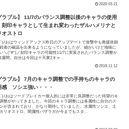
2020.03.21
グラブル】 11/7のバランス調整以後のキャラの使用
 刻印キャラとして生まれ変わったザルハメリナと
リオストロ
'∀`)ﾉおはウィンドアックス昨日のアップデートで攻撃中も救援依頼
戦者の確認を出来るようになっていましたが、細かいけど地味に
い＼(°∀°)／刻印キャラの可能性11/7に実装されたバランス調整か
1週間。自分は今回は十天衆2キャ...
2019.11.12
グラブル】 7月のキャラ調整での手持ちのキャラの
用感 ソシエ強い・・・
'A`)ﾉおはソードブレイカー個人的には非常に良調整だった待望のキ
調整がやってきました。今回のキャラ調整には各属性に自分のス
ンが含まれており、かなり期待していました。水属性ソシエ、土
カリオストロ、闇属性バザラガが今までもスタ...