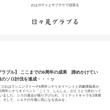
おはガチャとサプチケで頑張る
日々是グラブる
グラブル】 ここまでの6周年の成果 諦めかけてい
敵のソロ討伐を達成・・・ッ
'A`)ﾉおはランニングトーチ6周年シナリオイベントと四象降臨長か
6周年シナリオイベント「こくう、しんしん」がとうとう終わって
いました。シスの過去が掘り下げられ、リミテッドキャラを2体輩
、そして、シエテの今後に気になる含みを...