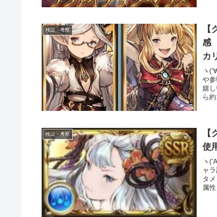
【
検証・考察
感
カ
ヽ(
や参
嬉し
ら約
【
検証・考察
使
ヽ(
ャラ
タメ
属性