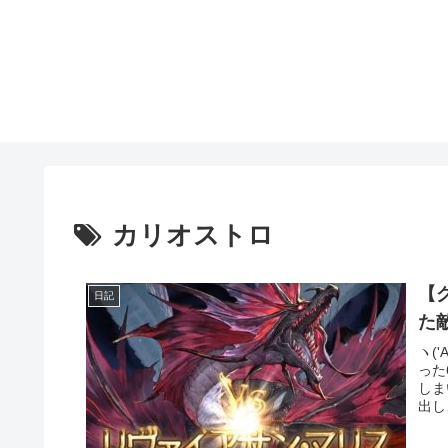
カリオストロ
【
日記
た
ヽ(
った
しま
出し