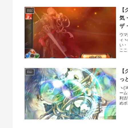
【
日記
気
ザ
ウマ
ィヽ
い・
ここ
【
日記
っ
ヽ(
ーム
利古
めポ