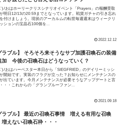
'A`)ﾉおはホーリークリスシナリオイベント「Prayers」の報酬受取
が明日12/13の20:59までとなっています。戦貨ガチャの引き忘れ
を付けましょう。現状のアーカルムの転世毎週週末はウィークリ
ッションの宝晶石100個を...
2022.12.12
グラブル】 そろそろ来そうなサブ加護召喚石の装備
追加 今後の召喚石はどうなっていく？
'A`)ﾉおはハーベスター本日から「SIEGFRIED」のデイリーミッシ
が開始です。実装のフラグが立った？お知らせにメンテナンスの
が出ています。今月メンテナンスが必要そうなアップデートと言
・・・これからの「グランブルーファン...
2021.09.18
グラブル】 最近の召喚石事情 増える有用な召喚
、増えない召喚石枠・・・