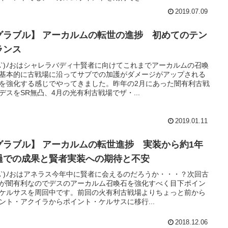
2019.07.09
グラブル】 アーカルムの転世の進捗 初めてのテン
ランス
'A`)ﾉおはシャレラバディ十賢者に向けてこれまでアーカルムの召喚
基本的に古戦場に沿ってサブでの加護がダメージがアップされる
を強化する感じでやってきました。昨年の2月にあった闇有利古戦
デスをSR無凸、4月の光有利古戦場でザ・...
2019.01.11
グラブル】 アーカルムの転世進捗 実装から約1年
過での成果と賢者実装への期待と不安
'A`)ﾉおはアネラス今年中に賢者に会えるのだろうか・・・？次回古
が闇有利なのでデスのアーカルム召喚石を強化すべく目下ポイン
ケルサスを周回中です。前回の火有利古戦場よりちょっと前から
ント・アクイラからポイント・ケルサスに移行...
2018.12.06