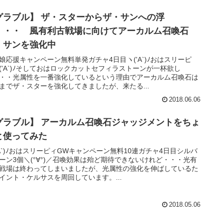
グラブル】 ザ・スターからザ・サンへの浮
・・・ 風有利古戦場に向けてアーカルム召喚石
・サンを強化中
娘応援キャンペーン無料単発ガチャ4日目ヽ('A`)ﾉおはスリーピ
('A`)ﾉそしておはロックカットセフィラストーンが一杯欲し
・・光属性を一番強化しているという理由でアーカルム召喚石は
までザ・スターを強化してきましたが、来たる...
2018.06.06
グラブル】 アーカルム召喚石ジャッジメントをちょ
と使ってみた
'A`)ﾉおはスリーピィGWキャンペーン無料10連ガチャ4日目シルバ
ーン3個＼(°∀°)／召喚効果は殆ど期待できないけれど・・・光有
戦場は終わってしまいましたが、光属性の強化を伸ばしているた
イント・ケルサスを周回しています。...
2018.05.06