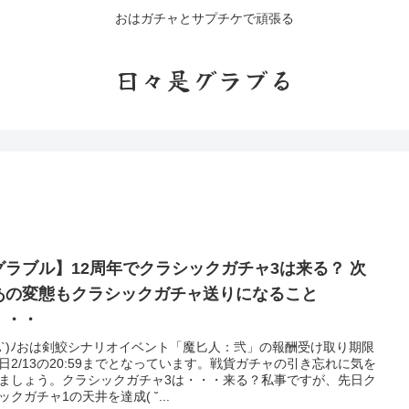
おはガチャとサプチケで頑張る
日々是グラブる
グラブル】12周年でクラシックガチャ3は来る？ 次
あの変態もクラシックガチャ送りになること
・・・
'A`)ﾉおは剣鮫シナリオイベント「魔匕人：弐」の報酬受け取り期限
日2/13の20:59までとなっています。戦貨ガチャの引き忘れに気を
ましょう。クラシックガチャ3は・・・来る？私事ですが、先日ク
ックガチャ1の天井を達成( ˘...