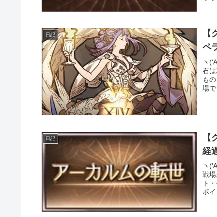
【
日記
ペ
ヽ(
石は
もの
場で
【
日記
経
ヽ(
戦場
ト・
ポイ