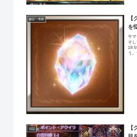
【グ
検証・考察
を
サマ
そし
18
う。
【グ
日記
目