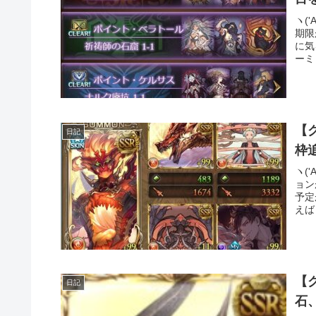
ヽ(
期限
に気
ーミ
【
日記
枠
ヽ(
ョン
予定
えば
【
日記
石