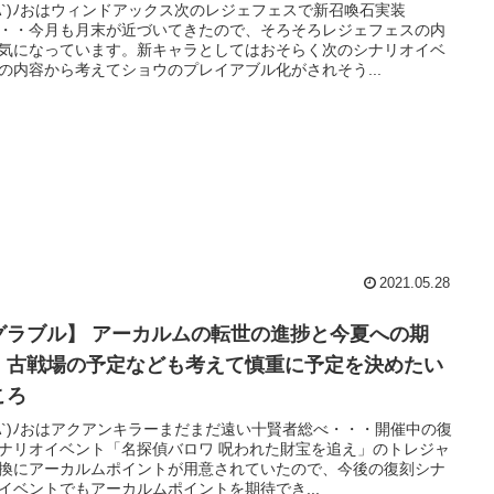
'A`)ﾉおはウィンドアックス次のレジェフェスで新召喚石実装
・・今月も月末が近づいてきたので、そろそろレジェフェスの内
気になっています。新キャラとしてはおそらく次のシナリオイベ
の内容から考えてショウのプレイアブル化がされそう...
2021.05.28
グラブル】 アーカルムの転世の進捗と今夏への期
 古戦場の予定なども考えて慎重に予定を決めたい
ころ
'A`)ﾉおはアクアンキラーまだまだ遠い十賢者総べ・・・開催中の復
ナリオイベント「名探偵バロワ 呪われた財宝を追え」のトレジャ
換にアーカルムポイントが用意されていたので、今後の復刻シナ
イベントでもアーカルムポイントを期待でき...