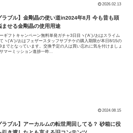
2026.02.13
ラブル】金剛晶の使い道in2024年8月 今も昔も頭
悩ませる金剛晶の使用用途
ーギフトキャンペーン無料単発ガチャ3日目ヽ('A`)ﾉおはスライム
てヽ('A`)ﾉおはフェザースタッフサプチケの購入期限が本日8/15の
:59までとなっています。交換予定の人は買い忘れに気を付けましょ
サマーミッション進捗一昨...
2024.08.15
ラブル】アーカルムの転世周回してる？ 砂箱に役
を引き渡したとも言える旧コンテンツ