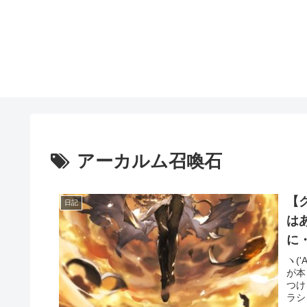
アーカルム召喚石
【
日記
は
に
ヽ(
が本
つけ
ラシ