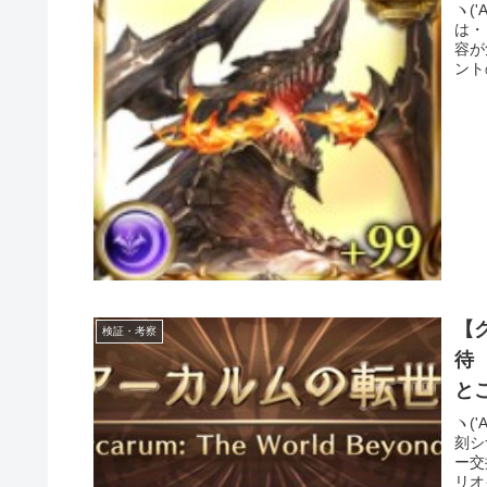
ヽ(
は・
容が
ント
【
検証・考察
待
と
ヽ(
刻シ
ー交
リオ