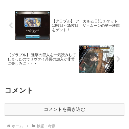
【グラブル】 アーカルム日記 チケット
13枚目～15枚目 ザ・ムーンの第一段階
をゲット！
【グラブル】 進撃の巨人を一気読みして
しまったのでリヴァイ兵長の加入が非常
に楽しみに・・・
コメント
コメントを書き込む
ホーム
検証・考察