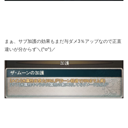
まぁ、サブ加護の効果もまだ与ダメ3％アップなので正直
違いが分からず＼(^o^)／