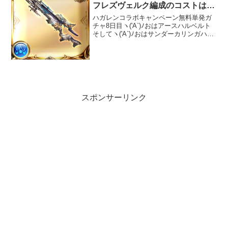
フレズヴェルク編成のコストはど
こまで上がっていくのか・・・
ハガレンコラボキャンペーン無料単発ガ
チャ8日目ヽ('A`)ﾉおはアースハルベルト
そしてヽ('A`)ﾉおはサンダーカリンガハガ
レンコラボラストスパートハガレンコラ
ボの後半が追加されたので、一気に残り
の国家錬金術師資格試験を終了。全ての
課題をク...
スポンサーリンク