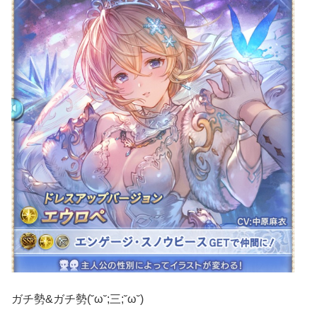
ガチ勢&ガチ勢(˘ω˘;三;˘ω˘)