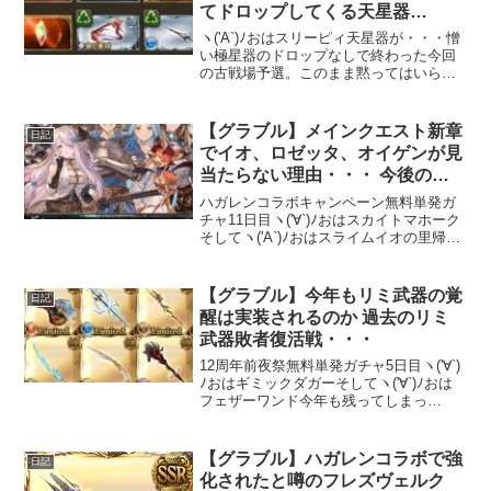
てドロップしてくる天星器
が・・・憎い
ヽ('A`)ﾉおはスリーピィ天星器が・・・憎
い極星器のドロップなしで終わった今回
の古戦場予選。このまま黙ってはいられ
ない・・・ということでインターバルは
予選の途中から引き続き、延々と95HELL
周回していました＼(^o^)／両面編成で
【グラブル】メインクエスト新章
日記
90H...
でイオ、ロゼッタ、オイゲンが見
当たらない理由・・・ 今後のシ
ナリオイベントで明らかになって
ハガレンコラボキャンペーン無料単発ガ
くる？
チャ11日目ヽ('∀`)ﾉおはスカイトマホーク
そしてヽ('A`)ﾉおはスライムイオの里帰
り？5月が残り僅かになってきており、ガ
チャスケジュールの厳しくなりそうな地
獄の6月が日一日と近づいてきています。
【グラブル】今年もリミ武器の覚
日記
昨日...
醒は実装されるのか 過去のリミ
武器敗者復活戦・・・
12周年前夜祭無料単発ガチャ5日目ヽ('∀`)
ﾉおはギミックダガーそしてヽ('∀`)ﾉおは
フェザーワンド今年も残ってしまっ
た・・・2月も残り数日。今日でドレッド
バラージュと入れ代わりで【グランブル
ーファンタジー】イベント「PS, the A...
【グラブル】ハガレンコラボで強
日記
化されたと噂のフレズヴェルク