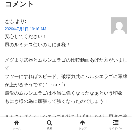
コメント
なし
より:
2026年7月1日 10:16 AM
安心してください！
風のルミナス使いのもにき様！
メグまり武器とムルシエラゴの比較動画あげた方がいまし
て
フツーにすればスピード、破壊力共にムルシエラゴに軍牌
が上がるそうです(｀・ω・´)
最愛のムルシエラゴは本当に強くなったなぁという印象
もにき様の為に頑張って強くなったのでしょう！
まぁさんざんムルシエラゴを持ち上げましたが 用途の違
い より奥義に寄せたり場面的にはメグまり武器の方が強
ホーム
検索
トップ
サイドバー