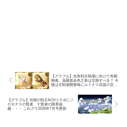
【グラブル】光有利古戦場に向けて布都
御魂、温羅面金色之装は交換すべき？ 今
後は古戦場開催毎にルミナス武器の交換
に悩みそう・・・
【グラブル】待望のBLEACHコラボにソ
ロモナスの賢者、十賢者の限界超
越・・・ これグラ2026年7月号更新