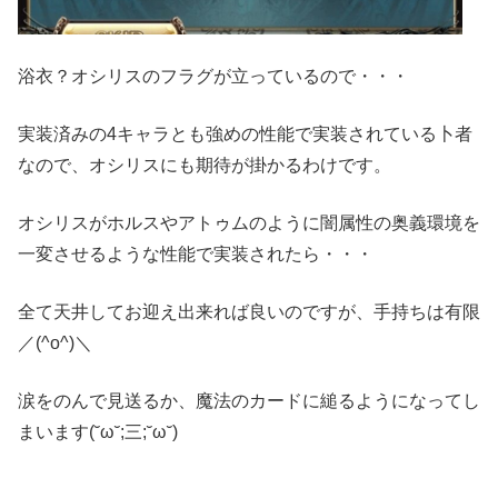
浴衣？オシリスのフラグが立っているので・・・
実装済みの4キャラとも強めの性能で実装されている卜者
なので、オシリスにも期待が掛かるわけです。
オシリスがホルスやアトゥムのように闇属性の奥義環境を
一変させるような性能で実装されたら・・・
全て天井してお迎え出来れば良いのですが、手持ちは有限
／(^o^)＼
涙をのんで見送るか、魔法のカードに縋るようになってし
まいます(˘ω˘;三;˘ω˘)