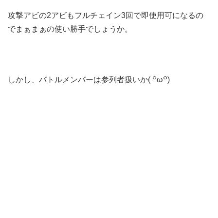
攻撃アビの2アビもフルチェイン3回で即使用可になるの
でまぁまぁの使い勝手でしょうか。
しかし、バトルメンバーは参列者扱いか( ꒪ω꒪)