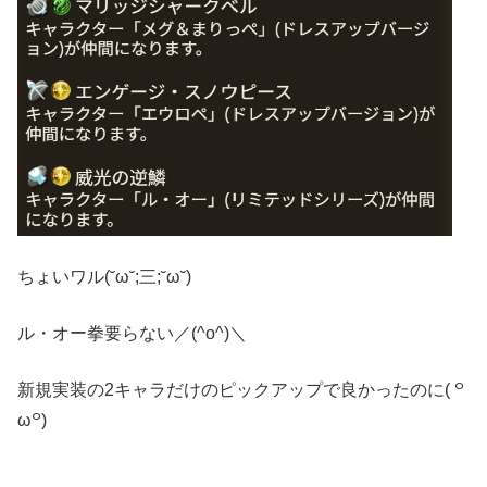
ちょいワル(˘ω˘;三;˘ω˘)
ル・オー拳要らない／(^o^)＼
新規実装の2キャラだけのピックアップで良かったのに( ꒪
ω꒪)