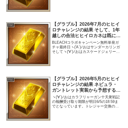
ー】「決戦！星の古戦場」の報酬が獲得
できるのは7/4(土) 16:59まで！イベント
ページから戦貨ガチャを引き、天星...
【グラブル】2026年7月のヒヒイ
日記
ロチャレンジの結果 そして、1年
越しの合法ヒヒイロカネは既に確
保してある？
BLEACHコラボキャンペーン無料単発ガ
チャ最終日ヽ('A`)ﾉおはサンダーカリンガ
そしてヽ('∀`)ﾉおはカスケードジェリーサ
プチケの販売期間が本日8/3の20:59まで
となっています。交換予定でまだ買って
いない人は忘れないようにしましょ...
【グラブル】2026年5月のヒヒイ
日記
ロチャレンジの結果 ネビュラ・
ガントレット実装から予想する
と、今後のヒヒの需要が更に上が
ヽ('∀`)ﾉおはカラフリャーガン十天衆戦記
りそう
の報酬受け取り期限が明日6/5の18:59ま
でとなっています。トレジャー交換のし
忘れやHELLやミニゲームの消化のし忘れ
に気をつけましょう。日課の自発トレジ
ャーの緩和5月も休まず続けたアルバハ
HL...