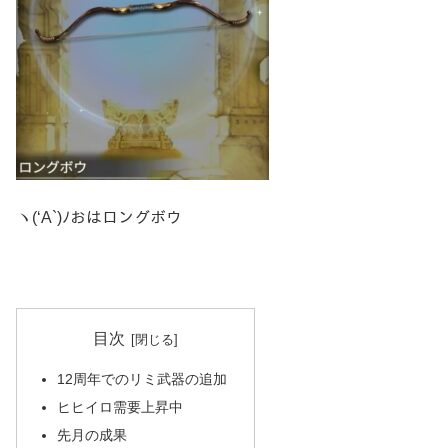
ヽ(‘A`)ﾉおはロングボウ
目次
12周年でのリミ武器の追加
ヒヒイロ需要上昇中
先月の成果