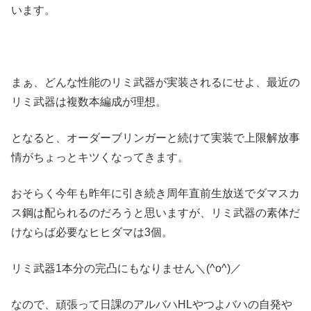
います。
まぁ、どんな性能のリミ武器が実装されるにせよ、最近の
リミ武器は複数本編成が理想。
となると、オーダーブリンガーと続けて実装で上限解放事
情がちょっとキツくなってきます。
おそらく今年も昨年に引き続き周年直前生放送でダマスカ
ス鋼は配られるのだろうと思いますが、リミ武器の素体だ
けならば必要なヒヒダマは3個。
リミ武器1本分の完凸にもなりません＼(^o^)／
なので、頑張って日課のアルバハHLやつよバハの自発や