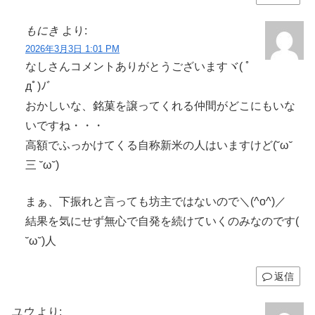
もにき
より:
2026年3月3日 1:01 PM
なしさんコメントありがとうございますヾ( ﾟ
дﾟ)ﾉ゛
おかしいな、銘菓を譲ってくれる仲間がどこにもいな
いですね・・・
高額でふっかけてくる自称新米の人はいますけど(˘ω˘
三 ˘ω˘)
まぁ、下振れと言っても坊主ではないので＼(^o^)／
結果を気にせず無心で自発を続けていくのみなのです(
˘ω˘)人
返信
ユウ
より: