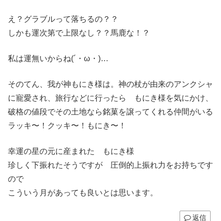
え？グラブルって落ちるの？？
しかも運次第で上限なし？？馬鹿な！？
私は運無いからね(´・ω・)…
そのてん、我が神もにき様は。神の杖が由来のアンクシャ
に寵愛され、旅行などに行ったら もにき様を気にかけ、
破格の値段でその土地なら銘菓を譲ってくれる仲間がいる
ラッキ〜！クッキ〜！もにき〜！
幸運の星の元に産まれた もにき様
珍しく下振れたそうですが 圧倒的上振れ力をお持ちです
ので
こういう月があっても良いとは思います。
返信