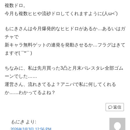
複数ドロ。
今月も複数ヒヒや流砂ドロしてくれますように(人ω<`)
もにきさんは今月爆発的なヒヒドロがあるか…あるいはガ
チャで
新キャラ無料ゲットの連発を発動させるか…フラグはきて
ますぞ( ¯꒳¯ )
ちなみに、私は先月買った3凸と月末バレスタレ全部ゴム
ーンでした……
運営さん、流れきてるよ？アニバで私に何してくれる
か……わかってるよね？
返信
もにき
より:
2026年3月3日 12:56 PM