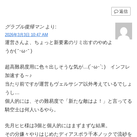
返信
グラブル復帰マン
より:
2026年3月3日 10:47 AM
運営さんよ、ちょっと新要素のリミ出すのやめよ
うか( ˘･ω･˘ )
超高難易度用に色々出しそうな気が…(´･ω･`; ) インフレ
加速する～♪
当たり前ですが運営もヴェルサシア以外考えているでしょ
うし…
個人的には、その難易度で「新たな敵はよ！」と言ってる
騎空士は何人いるやら。
先月ヒヒ様は3個と個人的にはまずまずな結果。
その分嫌々やりはじめたディアスポラ千本ノックで流砂を