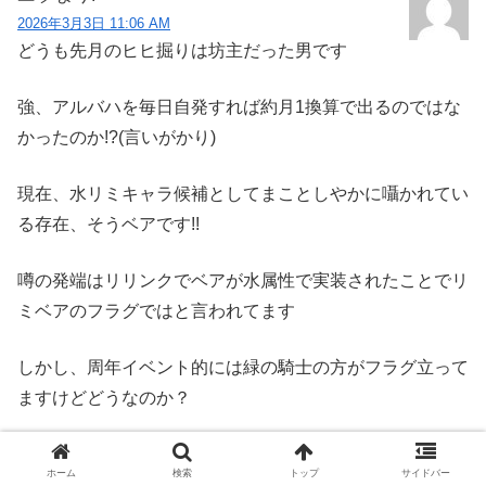
2026年3月3日 11:06 AM
どうも先月のヒヒ掘りは坊主だった男です
強、アルバハを毎日自発すれば約月1換算で出るのではな
かったのか!?(言いがかり)
現在、水リミキャラ候補としてまことしやかに囁かれてい
る存在、そうベアです!!
噂の発端はリリンクでベアが水属性で実装されたことでリ
ミベアのフラグではと言われてます
しかし、周年イベント的には緑の騎士の方がフラグ立って
ますけどどうなのか？
返信
ホーム
検索
トップ
サイドバー