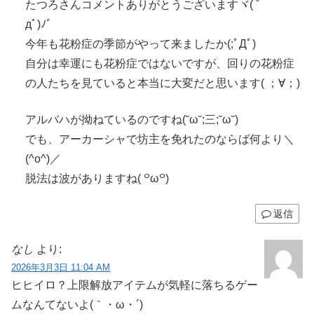
たつろさんコメントありがとうございますヾ( ﾟ
дﾟ)ﾉ゛
今年も花粉症の季節がやって来ましたか(;ﾟДﾟ)
自分は幸運にも花粉症ではないですが、回りの花粉症
の人たちを見ていると本当に大変だと思います( ；∀；)
アルバハが拗ねているのですね(˘ω˘;三;˘ω˘)
でも、アーカーシャで坊主を免れたのならば何より＼
(^o^)／
脱法は波がありますね( ꒪ω꒪)
返信
なし
より:
2026年3月3日 11:04 AM
ヒヒイロ？上限解放アイテムが気軽に落ちるゲー
ムなんてないよ(｀・ω・´)