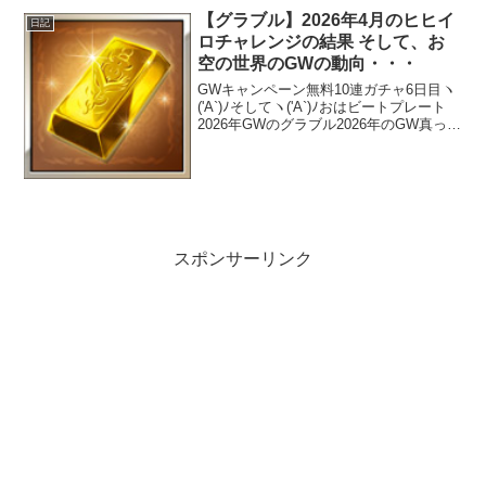
【グラブル】2026年4月のヒヒイ
日記
ロチャレンジの結果 そして、お
空の世界のGWの動向・・・
GWキャンペーン無料10連ガチャ6日目ヽ
('A`)ﾉそしてヽ('A`)ﾉおはビートプレート
2026年GWのグラブル2026年のGW真っ只
中＼(^o^)／そして、お空の世界のGWキ
ャンペーンもそろそろ折り返しを迎えよ
うとしています。今年のGW...
スポンサーリンク