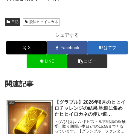
日記
脱法ヒヒイロカネ
シェアする
X
Facebook
はてブ
LINE
コピー
関連記事
【グラブル】2026年6月のヒヒイ
日記
ロチャレンジの結果 地道に集め
たヒヒイロカネの使い道
は・・・？
ヽ('A`)ﾉおはハンドピストル古戦場の報酬
受け取り期間が本日7/4の16:59までとな
っています。【グランブルーファンタジ