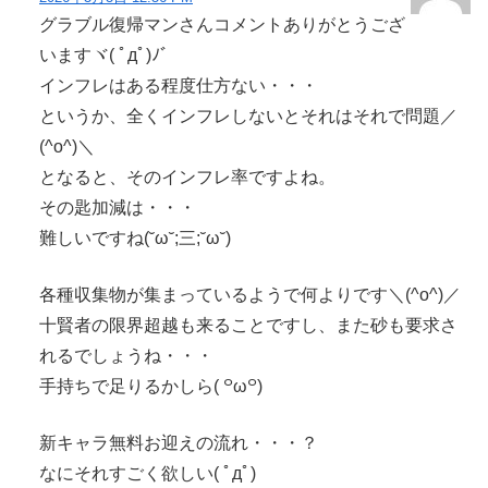
グラブル復帰マンさんコメントありがとうござ
いますヾ( ﾟдﾟ)ﾉ゛
インフレはある程度仕方ない・・・
というか、全くインフレしないとそれはそれで問題／
(^o^)＼
となると、そのインフレ率ですよね。
その匙加減は・・・
難しいですね(˘ω˘;三;˘ω˘)
各種収集物が集まっているようで何よりです＼(^o^)／
十賢者の限界超越も来ることですし、また砂も要求さ
れるでしょうね・・・
手持ちで足りるかしら( ꒪ω꒪)
新キャラ無料お迎えの流れ・・・？
なにそれすごく欲しい( ﾟдﾟ)