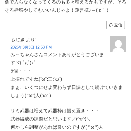
係で入らなくなってくるのも多々増えるかもですが、そろ
そろ枠増やしてもいいんじゃよ！運営様♪～(´ε｀ )
返信
もにき
より:
2026年3月3日 12:53 PM
み～ちゃんさんコメントありがとうございま
すヾ( ﾟдﾟ)ﾉ゛
5個・・・
上振れですね(˘ω˘;三;˘ω˘)
まぁ、いくつにせよ変わらず日課として続けていきま
しょう( ˘ω˘)人(˘ω˘ )
リミ武器は増えて武器枠は据え置き・・・
武器編成の課題だと思います／(^o^)＼
何かしら調整があれば良いのですが( ꒪ω꒪)人