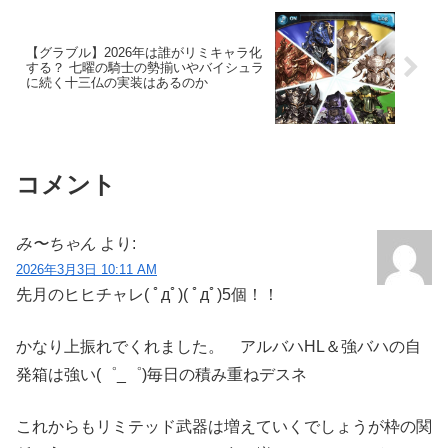
【グラブル】2026年は誰がリミキャラ化
する？ 七曜の騎士の勢揃いやバイシュラ
に続く十三仏の実装はあるのか
コメント
み〜ちゃん
より:
2026年3月3日 10:11 AM
先月のヒヒチャレ( ﾟдﾟ)( ﾟдﾟ)5個！！
かなり上振れでくれました。 アルバハHL＆強バハの自
発箱は強い(゜_゜)毎日の積み重ねデスネ
これからもリミテッド武器は増えていくでしょうが枠の関