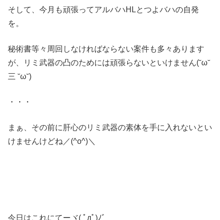
そして、今月も頑張ってアルバハHLとつよバハの自発
を。
秘術書等々周回しなければならない案件も多々あります
が、リミ武器の凸のためには頑張らないといけません(˘ω˘
三 ˘ω˘)
・・・
まぁ、その前に肝心のリミ武器の素体を手に入れないとい
けませんけどね／(^o^)＼
今日はこれにてーヾ( ﾟдﾟ)ﾉ゛