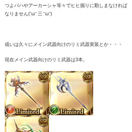
つよバハやアーカーシャ等々でヒヒ掘りに勤しまなければ
なりません(˘ω˘ 三 ˘ω˘)
或いは久々にメイン武器向けのリミ武器実装とか・・・
現在メイン武器向けのリミ武器は3本。