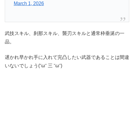
March 1, 2026
武技スキル、刹那スキル、襲刃スキルと通常枠垂涎の一
品。
遅かれ早かれ手に入れて完凸したい武器であることは間違
いないでしょう(˘ω˘ 三 ˘ω˘)