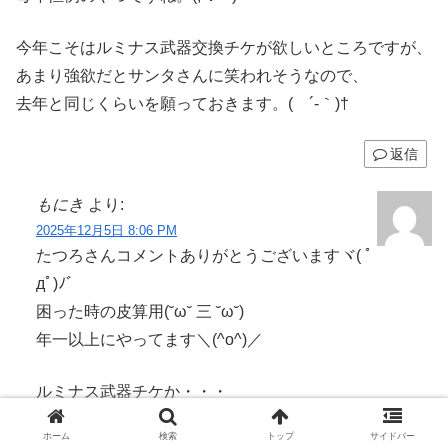
今年こそはルミナス武器交換チケが欲しいところですが、
あまり強欲だとサンタさんに笑われそうなので、
去年と同じくらいを願っておきます。( ´-｀)†
返信
もにき
より:
2025年12月5日 8:06 PM
たつろさんコメントありがとうございますヾ( ﾟ
дﾟ)ﾉ゛
困った時の皮算用(˘ω˘ 三 ˘ω˘)
年一以上にやってます＼(^o^)／
ルミナス武器チケか・・・
良いですね！＼(°∀°)／
ホーム
検索
トップ
サイドバー
まぁ、リミチケおかわりでも十分嬉しい( ˘ω˘)人