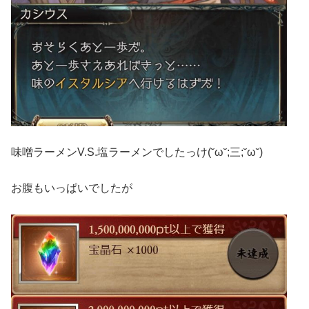
味噌ラーメンV.S.塩ラーメンでしたっけ(˘ω˘;三;˘ω˘)
お腹もいっぱいでしたが