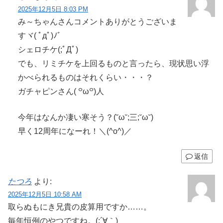
2025年12月5日 8:03 PM
み～ちゃんさんコメントありがとうございま
すヾ( ﾟдﾟ)ﾉ゛
シェロチケ(;ﾟДﾟ)
でも、リミチケを上回るものと言ったら、現状思い浮
かべられるものはそれくらい・・・？
ガチャピンさん( ꒪ω꒪)人
今年はなんか凄い寒そう？(˘ω˘;三;˘ω˘)
早く12周年になーれ！＼(^o^)／
返信
たつろ
より:
2025年12月5日 10:58 AM
取らぬもにき兄貴の皮算用ですか……。
毎年恒例のやつですね。(;´∀｀)