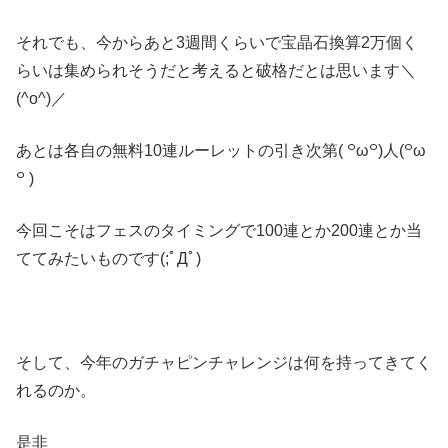
それでも、今からあと3週間くらいで宝晶石換算2万個く
らいは集められそうだと考えると破格だとは思います＼
(^o^)／
あとは各自の無料10連ルーレットの引き次第( ꒪ω꒪)人(꒪ω
꒪ )
今回こそはフェスのタイミングで100連とか200連とか当
ててみたいものです(;ﾟДﾟ)
そして、今年のガチャピンチャレンジは何を持ってきてく
れるのか。
是非