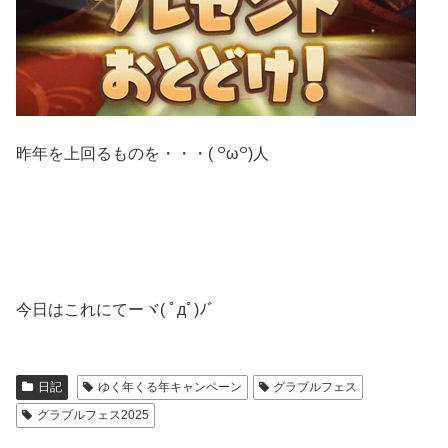
昨年を上回るものを・・・( ꒪ω꒪)人
今日はこれにてーヾ( ﾟдﾟ)ﾉ゛
日記
ゆく年くる年キャンペーン
グラブルフェス
グラブルフェス2025