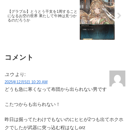
【グラブル】とうとう干支を1周すること
になるお空の世界 果たして午神は見つか
るのだろうか
コメント
ユウ
より:
2025年12月5日 10:20 AM
どうも急に寒くなって布団から出られない男です
こたつからも出られない！
昨日は掘ってたわけでもないのにヒヒが2つも出てホクホ
クでしたが武器に突っ込む程はなしorz