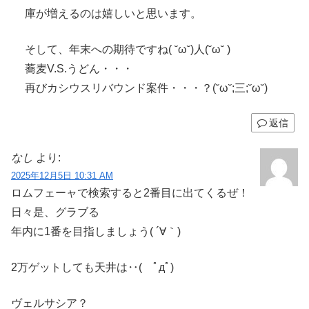
庫が増えるのは嬉しいと思います。
そして、年末への期待ですね( ˘ω˘)人(˘ω˘ )
蕎麦V.S.うどん・・・
再びカシウスリバウンド案件・・・？(˘ω˘;三;˘ω˘)
返信
なし
より:
2025年12月5日 10:31 AM
ロムフェーャで検索すると2番目に出てくるぜ！
日々是、グラブる
年内に1番を目指しましょう( ´∀｀)
2万ゲットしても天井は‥( ﾟдﾟ)
ヴェルサシア？