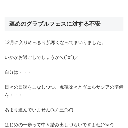
遅めのグラブルフェスに対する不安
12月に入りめっきり肌寒くなってまいりました。
いかがお過ごしでしょうか＼(^o^)／
自分は・・・
日々の日課をこなしつつ、虎視眈々とヴェルサシアの準備
を・・・
あまり進んでいません(˘ω˘;三;˘ω˘)
はじめの一歩って中々踏み出しづらいですよね( ꒪ω꒪)