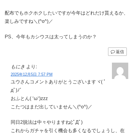
配布でもホクホクしたいですが今年はどれだけ貰えるか、
楽しみですね＼(^o^)／
PS、今年もカシウスは太ってしまうのか？
返信
もにき
より:
2025年12月5日 7:57 PM
ユウさんコメントありがとうございますヾ( ﾟ
дﾟ)ﾉ゛
おふとん( ˘ω˘)zzz
こたつはまだ出していません＼(^o^)／
同日2脱法は中々やりますね(;ﾟДﾟ)
これからガチャを引く機会も多くなるでしょうし、在