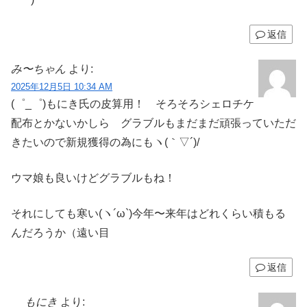
返信
み〜ちゃん
より:
2025年12月5日 10:34 AM
(゜_゜)もにき氏の皮算用！ そろそろシェロチケ
配布とかないかしら グラブルもまだまだ頑張っていただ
きたいので新規獲得の為にもヽ(｀▽´)/
ウマ娘も良いけどグラブルもね！
それにしても寒い(ヽ´ω`)今年〜来年はどれくらい積もる
んだろうか（遠い目
返信
もにき
より: