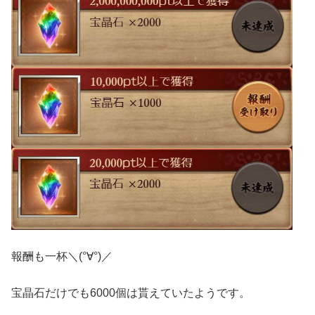
報酬も一杯＼(°∀°)／
宝晶石だけでも6000個は貰えていたようです。