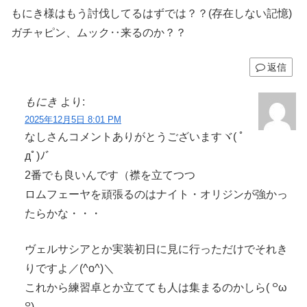
もにき様はもう討伐してるはずでは？？(存在しない記憶)
ガチャピン、ムック‥来るのか？？
返信
もにき
より:
2025年12月5日 8:01 PM
なしさんコメントありがとうございますヾ( ﾟ
дﾟ)ﾉ゛
2番でも良いんです（襟を立てつつ
ロムフェーヤを頑張るのはナイト・オリジンが強かっ
たらかな・・・
ヴェルサシアとか実装初日に見に行っただけでそれき
りですよ／(^o^)＼
これから練習卓とか立てても人は集まるのかしら( ꒪ω
꒪)