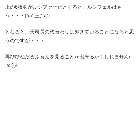
上の6枚羽がルシファーだとすると、ルシフェルはも
う・・・(˘ω˘;三;˘ω˘)
となると、天司長の代替わりは起きていることになると思
うのですが・・・
再びひねだるふぉんを見ることが出来るかもしれません(
˘ω˘)人