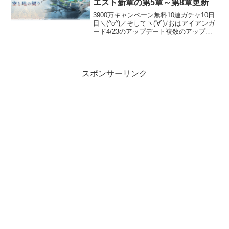
エスト新章の第5章～第8章更新
3900万キャンペーン無料10連ガチャ10日
目＼(^o^)／そしてヽ('∀`)ﾉおはアイアンガ
ード4/23のアップデート複数のアップデ
ートが重なった4/23。まずは【グランブ
ルーファンタジー】本日のアップデート
にて、新たなHLマルチバトル「...
スポンサーリンク