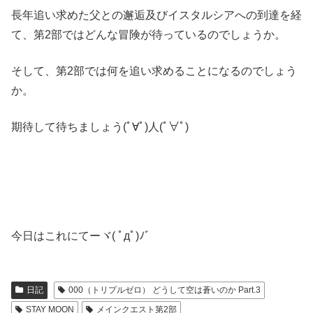
長年追い求めた父との邂逅及びイスタルシアへの到達を経
て、第2部ではどんな冒険が待っているのでしょうか。
そして、第2部では何を追い求めることになるのでしょう
か。
期待して待ちましょう(ﾟ∀ﾟ)人(ﾟ∀ﾟ)
今日はこれにてーヾ( ﾟдﾟ)ﾉ゛
日記
000（トリプルゼロ） どうして空は蒼いのか Part.3
STAY MOON
メインクエスト第2部