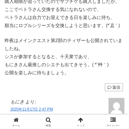
購入期限が迫っていたのでサプチケも購入しましたが、
ここでペトラさん交換する気になれないので、
ペトラさんは自力でお迎えできる日を楽しみに待ち、
順当にロブルシリーズを交換しようと思います。(*´Д｀)
昨夜はメインクエスト第2部のティザーも公開されていま
したね。
シスが参加するとなると、十天衆であり、
もにきさん最推しのシエテも出てきそう。( *´艸｀)
公開を楽しみに待ちましょう。
返信
もにき
より:
2025年11月17日 2:47 PM
たつろさんコメントありがとうございますヾ( ﾟ
дﾟ)ﾉ゛
ホーム
検索
トップ
サイドバー