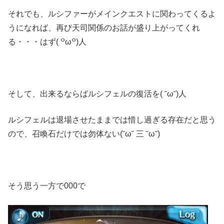
それでも、ルシファーがメインクエストに関わってくるよ
うになれば、再び天司関係のお話が盛り上がってくれ
る・・・はず( ꒪ω꒪)人
そして、出来るならばルシフェルの復活を( ˘ω˘)人
ルシフェルは退場させたままでは惜し過ぎる存在だと思う
ので、召喚石だけでは勿体ない(˘ω˘ 三 ˘ω˘)
そう思う一方で000で