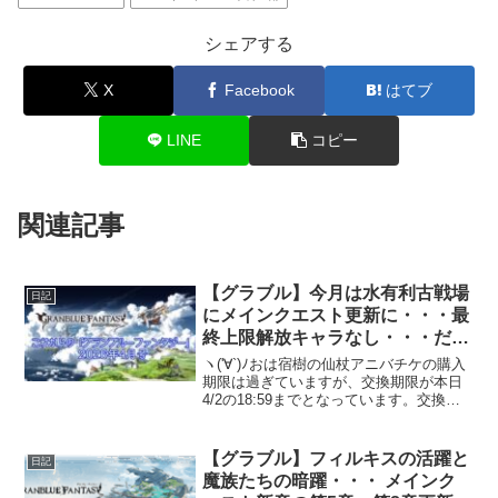
シェアする
X
Facebook
はてブ
LINE
コピー
関連記事
【グラブル】今月は水有利古戦場
日記
にメインクエスト更新に・・・最
終上限解放キャラなし・・・だ
と・・・！？ これグラ2026年4月
ヽ('∀`)ﾉおは宿樹の仙杖アニバチケの購入
号更新
期限は過ぎていますが、交換期限が本日
4/2の18:59までとなっています。交換の
し忘れに気をつけましょう。・・・まだ
決まっていない(˘ω˘;三;˘ω˘)今月のスケジ
ュール以下、引用の画像はこれから...
【グラブル】フィルキスの活躍と
日記
魔族たちの暗躍・・・ メインク