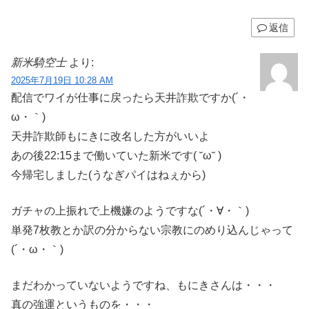
返信
新米騎空士
より:
2025年7月19日 10:28 AM
配信でワイが仕事に戻ったら天井詐欺ですか(´・
ω・｀)
天井詐欺師もにきに改名した方がいいよ
あの後22:15まで働いていた新米です( ˘ω˘ )
今帰宅しました(うなぎパイはねぇから)
ガチャの上振れで上機嫌のようですな(´・∀・｀)
単発7枚教とか訳の分からない宗教にのめり込んじゃって
(´・ω・｀)
まだわかっていないようですね、もにきさんは・・・
真の強運というものを・・・