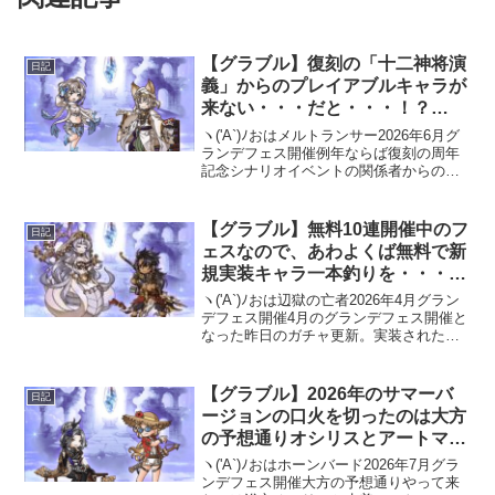
【グラブル】復刻の「十二神将演
日記
義」からのプレイアブルキャラが
来ない・・・だと・・・！？
2026年6月グランデフェス開催
ヽ('A`)ﾉおはメルトランサー2026年6月グ
ランデフェス開催例年ならば復刻の周年
記念シナリオイベントの関係者からのプ
レイアブル化が恒例となっている6月グラ
ンデフェス。今回は「十二神将演義」の
復刻でしたが・・・当てが外れた(;ﾟДﾟ)ノ
【グラブル】無料10連開催中のフ
日記
ト...
ェスなので、あわよくば無料で新
規実装キャラ一本釣りを・・・
2026年4月グランデフェス開催
ヽ('A`)ﾉおは辺獄の亡者2026年4月グラン
デフェス開催4月のグランデフェス開催と
なった昨日のガチャ更新。実装されたキ
ャラはかなり昔ですが最新のシナリオイ
ベントにも登場していたエキドナ分かる
としても・・・もう一方のキャラ
【グラブル】2026年のサマーバ
日記
は・・・誰？(;...
ージョンの口火を切ったのは大方
の予想通りオシリスとアートマン
2026年7月グランデフェス開催
ヽ('A`)ﾉおはホーンバード2026年7月グラ
ンデフェス開催大方の予想通りやって来