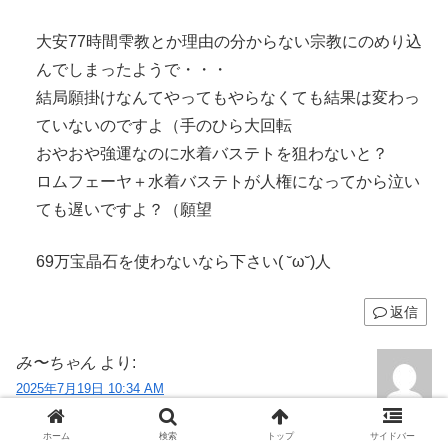
大安77時間雫教とか理由の分からない宗教にのめり込
んでしまったようで・・・
結局願掛けなんてやってもやらなくても結果は変わっ
ていないのですよ（手のひら大回転
おやおや強運なのに水着バステトを狙わないと？
ロムフェーヤ＋水着バステトが人権になってから泣い
ても遅いですよ？（願望
69万宝晶石を使わないなら下さい( ˘ω˘)人
返信
み〜ちゃん
より:
2025年7月19日 10:34 AM
(゜_゜)未遂に終わりましたね
ホーム
検索
トップ
サイドバー