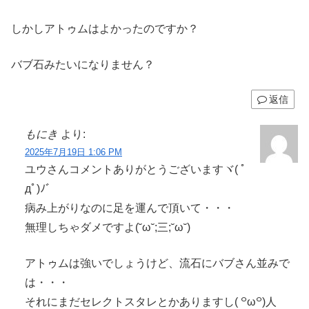
しかしアトゥムはよかったのですか？
バブ石みたいになりません？
返信
もにき
より:
2025年7月19日 1:06 PM
ユウさんコメントありがとうございますヾ( ﾟ
дﾟ)ﾉ゛
病み上がりなのに足を運んで頂いて・・・
無理しちゃダメですよ(˘ω˘;三;˘ω˘)
アトゥムは強いでしょうけど、流石にバブさん並みで
は・・・
それにまだセレクトスタレとかありますし( ꒪ω꒪)人