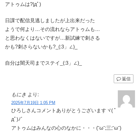
アトゥムは?|дﾟ)
日課で配信見逃しましたが上出来だった
ようで何より…その流れならアトゥムも…
と思わなくはないですが…新試練で刺さる
かも?刺さらないかも?_(:3」∠)_
自分は闇天司までステイ_(:3」∠)_
返信
もにき
より:
2025年7月19日 1:05 PM
ひろしさんコメントありがとうございますヾ( ﾟ
дﾟ)ﾉ゛
アトゥムはみんなの心のなかに・・・(˘ω˘;三;˘ω˘)