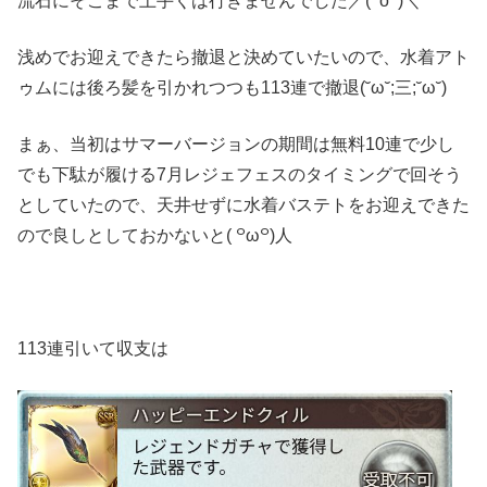
流石にそこまで上手くは行きませんでした／(^o^)＼
浅めでお迎えできたら撤退と決めていたいので、水着アト
ゥムには後ろ髪を引かれつつも113連で撤退(˘ω˘;三;˘ω˘)
まぁ、当初はサマーバージョンの期間は無料10連で少し
でも下駄が履ける7月レジェフェスのタイミングで回そう
としていたので、天井せずに水着バステトをお迎えできた
ので良しとしておかないと( ꒪ω꒪)人
113連引いて収支は