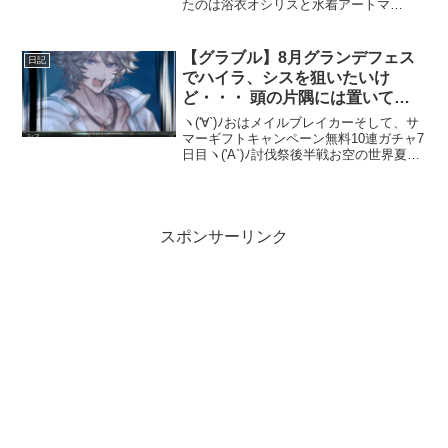
たのは浴衣オシリスと水着アートマ
ン。・・・いや、改めてアートマンが暑
苦しい(˘ω˘;三;˘ω˘)あと、そこはかとなく
シエテみを感じるのは自分だけでしょう
【グラブル】8月グランデフェス
日記
か(...
でハイラ、シスを狙いたいけ
ど・・・ 頭の片隅には置いてお
きたい9月以降のガチャスケジュ
ヽ('∀`)ﾉおはメイルブレイカーそして、サ
ール
マーギフトキャンペーン無料10連ガチャ7
日目ヽ('A`)ﾉ討伐祭後半戦お空の世界夏の
一大イベントである生放送も終わり、こ
れから来る色んな新情報の数々に胸が高
鳴っています＼(°∀°)／そして、昨年よ...
スポンサーリンク