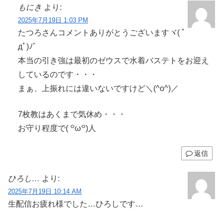
もにき
より:
2025年7月19日 1:03 PM
たつろさんコメントありがとうございますヾ( ﾟ
дﾟ)ﾉ゛
本当の引き強は最初のゼウスで水着バステトをお迎え
しているのです・・・
まぁ、上振れには違いないですけど＼(^o^)／
7枚教はあくまで気休め・・・
お守り程度で( ꒪ω꒪)人
返信
ひろし…
より:
2025年7月19日 10:14 AM
生配信お疲れ様でした…ひろしです…