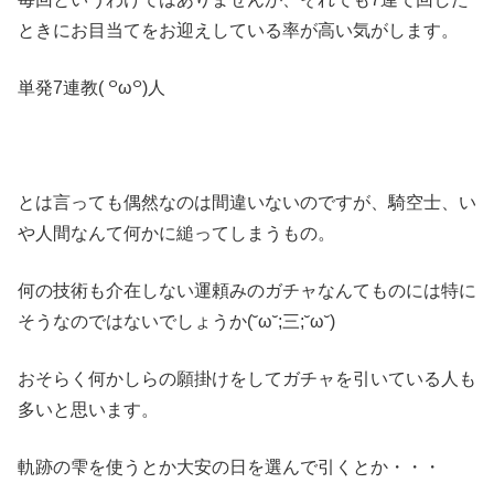
ときにお目当てをお迎えしている率が高い気がします。
単発7連教( ꒪ω꒪)人
とは言っても偶然なのは間違いないのですが、騎空士、い
や人間なんて何かに縋ってしまうもの。
何の技術も介在しない運頼みのガチャなんてものには特に
そうなのではないでしょうか(˘ω˘;三;˘ω˘)
おそらく何かしらの願掛けをしてガチャを引いている人も
多いと思います。
軌跡の雫を使うとか大安の日を選んで引くとか・・・