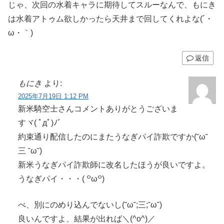
じゃ、次回の水着キャラに期待してスルーなんで、もにき
は水着アトゥム欲しかったら天井まで回してくれよな(´・
ω・｀)
返信
もにき
より:
2025年7月19日 1:12 PM
新米騎空士さんコメントありがとうございま
すヾ( ﾟдﾟ)ﾉ゛
約束通り配信したのにまたうなぎパイ詐欺ですか(˘ω˘
三 ˘ω˘)
新米うなぎパイ詐欺師に改名したほうが良いですよ。
うなぎパイ・・・( ꒪ω꒪)
べ、別にのめり込んでないし(˘ω˘;三;˘ω˘)
良いんですよ、結果が出れば＼(^o^)／