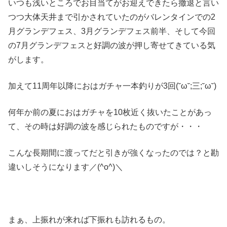
いつも浅いところでお目当てがお迎えできたら撤退と言い
つつ大体天井まで引かされていたのがバレンタインでの2
月グランデフェス、3月グランデフェス前半、そして今回
の7月グランデフェスと好調の波が押し寄せてきている気
がします。
加えて11周年以降におはガチャ一本釣りが3回(˘ω˘;三;˘ω˘)
何年か前の夏におはガチャを10枚近く抜いたことがあっ
て、その時は好調の波を感じられたものですが・・・
こんな長期間に渡ってだと引きが強くなったのでは？と勘
違いしそうになります／(^o^)＼
まぁ、上振れが来れば下振れも訪れるもの。