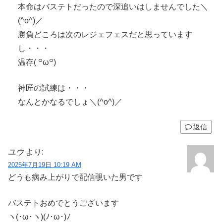
本命はバステトだったので深追いはしませんでした＼
(^o^)／
勝負どころは次のレジェフェスだと思っています
し・・・
温存( ꒪ω꒪)
神匠の試練は・・・
なんとかなるでしょ＼(^o^)／
返信
ユウ
より:
2025年7月19日 10:19 AM
どうも病み上がりで配信覗いた男です
バステトおめでとうございます
ヽ(･ω･ヽ)(ﾉ･ω･)ﾉ