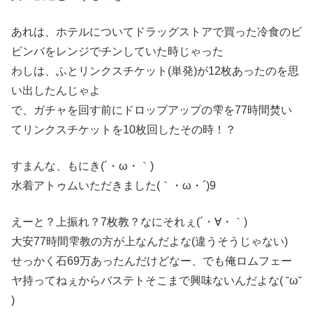
あれは、ホテルについてドラッグストアで買った冷食のビ
ビンバをレンジでチンしていた時じゃった
わしは、ふとリンクスチケット(単発)が12枚あったのを思
い出したんじゃよ
で、ガチャを回す前にドロップアップの雫を77時間焚い
てリンクスチケットを10枚回したその時！？
すまんな、もにき(´・ω・｀)
水着アトゥムいただきました(｀・ω・´)9
えーと？上振れ？7枚教？なにそれぇ(´・∀・｀)
大安77時間雫教の方が上なんだよな(違うそうじゃない)
せっかく石69万あったんだけどなー、でも俺ロムフェー
ヤ持ってねぇからバステトそこまで興味ないんだよな( ˘ω˘
)