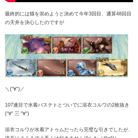
最終的には猫を崇めようと決めて今年3回目、通算48回目
の天井を決心したのですが
＼(°∀°)／
107連目で水着バステトとついでに浴衣コルワの2枚抜き
(°∀° 三 °∀°)
浴衣コルワが水着アトゥムだったら完璧な引きでしたが、