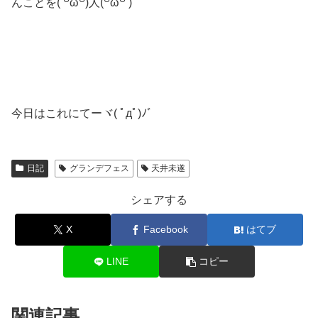
んことを( ꒪ω꒪)人(꒪ω꒪ )
今日はこれにてーヾ( ﾟдﾟ)ﾉ゛
日記
グランデフェス
天井未遂
シェアする
X
Facebook
はてブ
LINE
コピー
関連記事