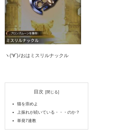
ヽ(‘∀`)ﾉおはミスリルナックル
目次
猫を崇めよ
上振れが続いている・・・のか？
単発7連教