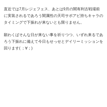
直近では7月レジェフェス、あとは9月の闇有利古戦場前
に実装されるであろう闇属性の天司サポアビ持ちキャラの
タイミングで下振れが来ないとも限りません。
願わくばそんな日が来ない事を祈りつつ、いずれ来るであ
ろう下振れに備えて今日もせっせとデイリーミッションを
回ります( ；∀；)