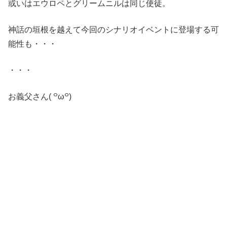
或いはエウロペとグリームニルは同じ使徒。
神話の垣根を越えて今回のシナリオイベントに登場する可
能性も・・・
・・・
お義父さん( ꒪ω꒪)