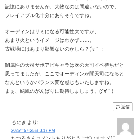
記憶にありませんが、大物なのは間違いないので、
プレイアブル化十分にありそうですね。
オーディンはリミになる可能性大ですが、
あまり火というイメージはわかず……。
古戦場にはあまり影響ないのかしら？(´ε｀；
闇属性の天司サポアビキャラは次の天司イベ待ちだと
思ってましたが、ここでオーディンが闇天司になると
なんというかバランス変な感じもいたしますね。
まぁ、颶風のがんばりに期待しましょう。(;´∀｀)
返信
もにき
より:
2025年5月25日 3:17 PM
たつろさんコメントありがとうございますヾ( ﾟ