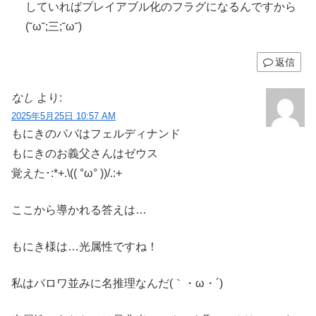
していればプレイアブル化のフラグになるんですから
(˘ω˘;三;˘ω˘)
返信
なし
より:
2025年5月25日 10:57 AM
もにきのパパはフェルディナンド
もにきのお義父さんはゼウス
覚えた･:*+.\(( °ω° ))/.:+
ここから導かれる答えは…
もにき様は…光属性ですね！
私はバロワ並みに名推理なんだ(｀・ω・´)