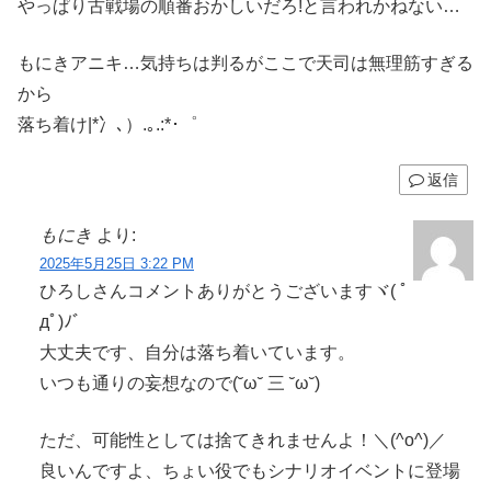
やっぱり古戦場の順番おかしいだろ!と言われかねない…
もにきアニキ…気持ちは判るがここで天司は無理筋すぎる
から
落ち着け|*冫､）.｡.:*･゜
返信
もにき
より:
2025年5月25日 3:22 PM
ひろしさんコメントありがとうございますヾ( ﾟ
дﾟ)ﾉ゛
大丈夫です、自分は落ち着いています。
いつも通りの妄想なので(˘ω˘ 三 ˘ω˘)
ただ、可能性としては捨てきれませんよ！＼(^o^)／
良いんですよ、ちょい役でもシナリオイベントに登場