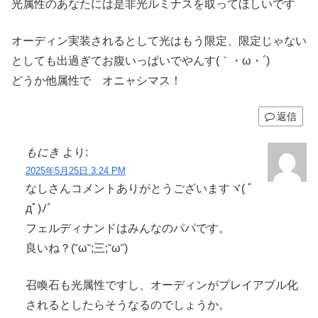
光属性のあなたには是非光ルミナスを取ってほしいです
オーディン実装されるとして光はもう限定、限定じゃない
としても出過ぎてお腹いっぱいでやんす(｀・ω・´)
どうか他属性で オニャシマス！
返信
もにき
より:
2025年5月25日 3:24 PM
なしさんコメントありがとうございますヾ( ﾟ
дﾟ)ﾉ゛
フェルディナンドはみんなのパパです。
良いね？(˘ω˘;三;˘ω˘)
召喚石も光属性ですし、オーディンがプレイアブル化
されるとしたらそうなるのでしょうか。