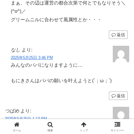
まぁ、その辺は運営の都合次第で何とでもなりそう＼
(^o^)／
グリームニルに合わせて風属性とか・・・
返信
なし
より:
2025年5月25日 3:46 PM
みんなのパパになりますように…
もにきさんはパパの願いを叶えようと(´；ω；`)
返信
つばめ
より:
2025年5月25日 1:13 PM
騎空士の夜のお供、エウロペさんが禁止キャラと
ホーム
検索
トップ
サイドバー