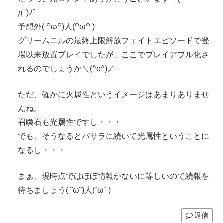
дﾟ)ﾉ゛
予想外( ꒪ω꒪)人(꒪ω꒪ )
グリームニルの最終上限解放フェイトエピソードで登
場以来放置プレイでしたが、ここでプレイアブル化さ
れるのでしょうか＼(^o^)／
ただ、確かに火属性というイメージはあまりありませ
んね。
召喚石も光属性ですし・・・
でも、そうなるとバサラに続いて光属性ということに
なるし・・・
まぁ、現時点ではほぼ情報がないに等しいので続報を
待ちましょう( ˘ω˘)人(˘ω˘ )
返信