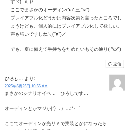
すヾ( ﾟдﾟ)ﾉ゛
ここでまさかのオーディン(˘ω˘;三;˘ω˘)
プレイアブル化どうかは内容次第と言ったところでし
ょうけども、個人的にはプレイアブル化して欲しい。
声も強いですしね＼(°∀°)／
でも、夏に備えて手持ちをためたいもその通り( ꒪ω꒪)
返信
ひろし…
より:
2025年5月25日 10:55 AM
まさかのシナリオイベ… ひろしです…
オーディンとかマジか|*冫､）.｡.:*･゜
ここでオーディンが光リミで実装とかになったら