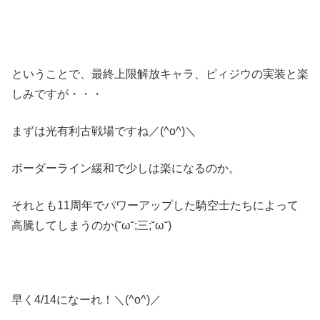
ということで、最終上限解放キャラ、ピィジウの実装と楽
しみですが・・・
まずは光有利古戦場ですね／(^o^)＼
ボーダーライン緩和で少しは楽になるのか。
それとも11周年でパワーアップした騎空士たちによって
高騰してしまうのか(˘ω˘;三;˘ω˘)
早く4/14になーれ！＼(^o^)／