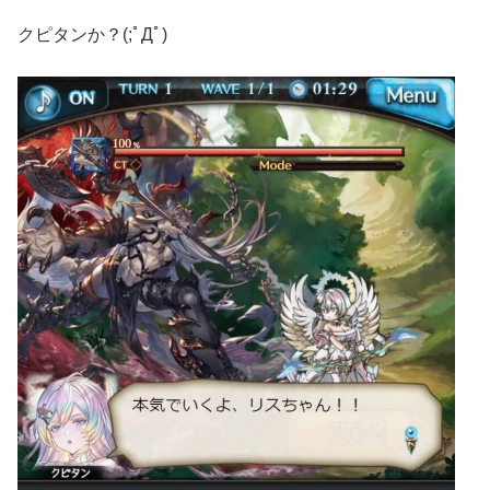
クピタンか？(;ﾟДﾟ)