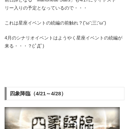
リー入りの予定となっているので・・・
これは星座イベントの続編の前触れ？(˘ω˘;三;˘ω˘)
4月のシナリオイベントはようやく星座イベントの続編が
来る・・・？(;ﾟДﾟ)
四象降臨（4/21～4/28）