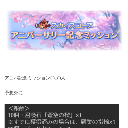
アニバ記念ミッション( ˘ω˘)人
予想外に