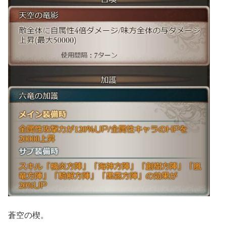
蒼空の楔。