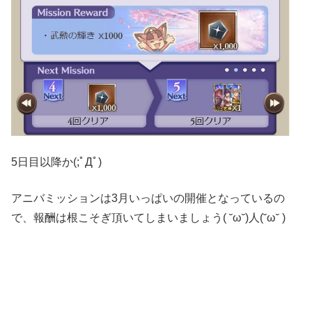
5日目以降か(;ﾟДﾟ)
アニバミッションは3月いっぱいの開催となっているの
で、報酬は根こそぎ頂いてしまいましょう( ˘ω˘)人(˘ω˘ )