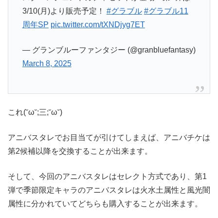
3/10(月)より販売予定！
#グラブル
#グラブル11
周年SP
pic.twitter.com/tXNDjyg7ET
— グランブルーファンタジー (@granbluefantasy)
March 8, 2025
これ(˘ω˘;三;˘ω˘)
アニバスタレでお目当てが引けてしまえば、アニバチケは
第2候補以降を交換することが出来ます。
そして、今回のアニバスタレは
セレクト方式であり、第1
弾で季節限定キャラのアニバスタレは
火水土属性と風光闇
属性に分かれていてどちらも購入することが出来ます。