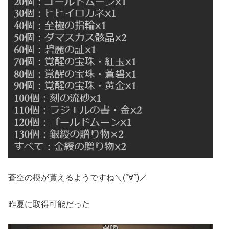
蒼空の楔が貰えるようですね＼(°∀°)／
昨夏に取得可能だった