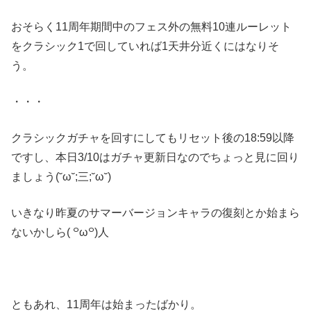
おそらく11周年期間中のフェス外の無料10連ルーレット
をクラシック1で回していれば1天井分近くにはなりそ
う。
・・・
クラシックガチャを回すにしてもリセット後の18:59以降
ですし、本日3/10はガチャ更新日なのでちょっと見に回り
ましょう(˘ω˘;三;˘ω˘)
いきなり昨夏のサマーバージョンキャラの復刻とか始まら
ないかしら( ꒪ω꒪)人
ともあれ、11周年は始まったばかり。