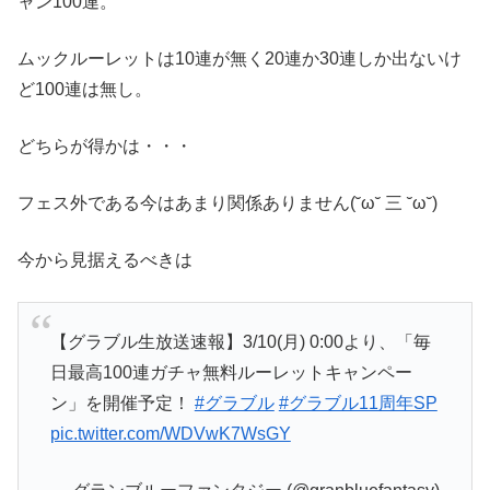
ャン100連。
ムックルーレットは10連が無く20連か30連しか出ないけ
ど100連は無し。
どちらが得かは・・・
フェス外である今はあまり関係ありません(˘ω˘ 三 ˘ω˘)
今から見据えるべきは
【グラブル生放送速報】3/10(月) 0:00より、「毎
日最高100連ガチャ無料ルーレットキャンペー
ン」を開催予定！
#グラブル
#グラブル11周年SP
pic.twitter.com/WDVwK7WsGY