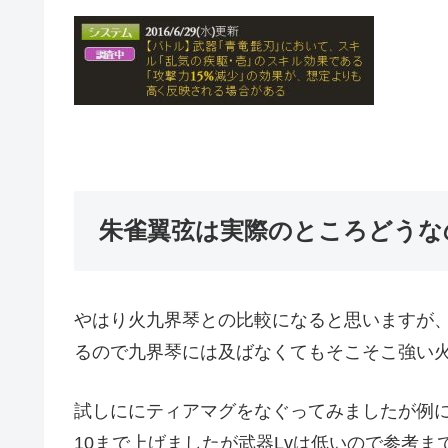
朱雀翼弦は実際のところどうな
やはり火九界琴との比較になると思いますが
るので九界琴には及ばなくてもそこそこ強い
試しににティアマグをなぐってみましたが例
10まで上げましたが武器Lvは低いので参考ま