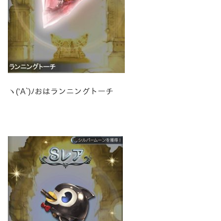
ヽ(‘A`)ﾉおはランニングトーチ