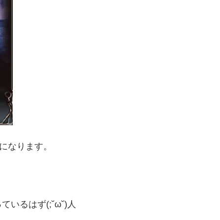
とになります。
るはず(;˘ω˘)人