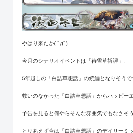
やはり来たか( ﾟдﾟ)
今月のシナリオイベントは「待雪草祈譚」。
5年越しの「白詰草想話」の続編となりそうで
救いのなかった「白詰草想話」からハッピー
予告を見ると何やらそんな雰囲気でもなさそうな(˘ω
とりあえず今は「白詰草想話」のデイリーミ