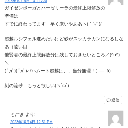
2023年10月4日 10:11 AM
ガイゼンボーガとハーゼリーラの最終上限解放の
準備は
すでに終わってます 早く来いやああヽ(｀▽´)/
超越ルシフェル進めたいけど砂がスッカラカンになるしな
あ（遠い目
他賢者の最終上限解放分は残しておきたいところ／(^o^)
＼
( ﾟдﾟ)( ﾟдﾟ)バハムート超越は、、当分無理！(¯―¯٥)
刻の流砂 もっと欲しい(ヽ´ω`)
返信
もにき
より:
2023年10月4日 12:51 PM