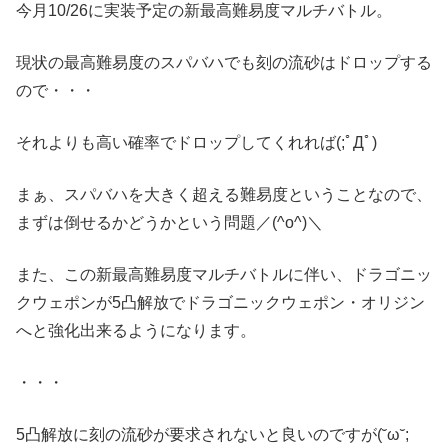
今月10/26に実装予定の新最高難易度マルチバトル。
現状の最高難易度のスパバハでも刻の流砂はドロップする
ので・・・
それよりも高い確率でドロップしてくれれば(;ﾟДﾟ)
まぁ、スパバハを大きく超える難易度ということなので、
まずは倒せるかどうかという問題／(^o^)＼
また、この新最高難易度マルチバトルに伴い、ドラゴニッ
クウェポンが5凸解放でドラゴニックウェポン・オリジン
へと強化出来るようになります。
・・・
5凸解放に刻の流砂が要求されないと良いのですが(˘ω˘;