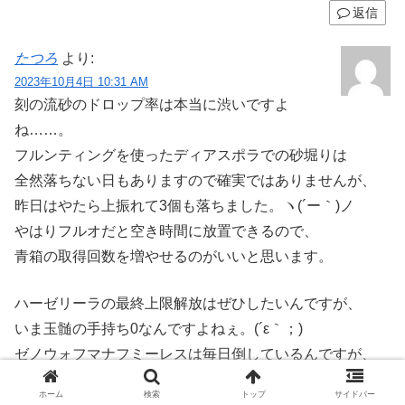
返信
たつろ
より:
2023年10月4日 10:31 AM
刻の流砂のドロップ率は本当に渋いですよ
ね……。
フルンティングを使ったディアスポラでの砂堀りは
全然落ちない日もありますので確実ではありませんが、
昨日はやたら上振れて3個も落ちました。ヽ(´ー｀)ノ
やはりフルオだと空き時間に放置できるので、
青箱の取得回数を増やせるのがいいと思います。
ハーゼリーラの最終上限解放はぜひしたいんですが、
いま玉髄の手持ち0なんですよねぇ。(´ε｀；)
ゼノウォフマナフミーレスは毎日倒しているんですが、
いつ手に入ることやら……。早く落ちて～！( ´Д｀)ﾉ
ホーム
検索
トップ
サイドバー