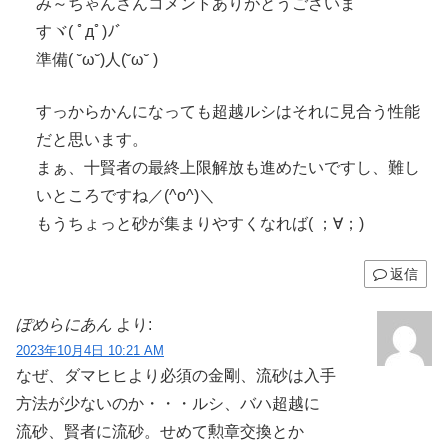
み～ちゃんさんコメントありがとうございま
すヾ( ﾟдﾟ)ﾉ゛
準備( ˘ω˘)人(˘ω˘ )
すっからかんになっても超越ルシはそれに見合う性能
だと思います。
まぁ、十賢者の最終上限解放も進めたいですし、難し
いところですね／(^o^)＼
もうちょっと砂が集まりやすくなれば( ；∀；)
返信
ぽめらにあん
より:
2023年10月4日 10:21 AM
なぜ、ダマヒヒより必須の金剛、流砂は入手
方法が少ないのか・・・ルシ、バハ超越に
流砂、賢者に流砂。せめて勲章交換とか