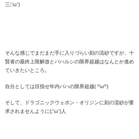
三;˘ω˘)
そんな感じでまだまだ手に入りづらい刻の流砂ですが、十
賢者の最終上限解放とバハルシの限界超越はなんとか進め
ていきたいところ。
自分としては目指せ年内バハの限界超越( ꒪ω꒪)
そして、ドラゴニックウェポン・オリジンに刻の流砂が要
求されませんように(;˘ω˘)人