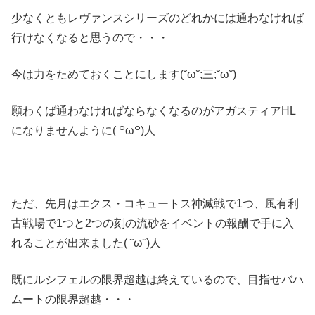
少なくともレヴァンスシリーズのどれかには通わなければ
行けなくなると思うので・・・
今は力をためておくことにします(˘ω˘;三;˘ω˘)
願わくば通わなければならなくなるのがアガスティアHL
になりませんように( ꒪ω꒪)人
ただ、先月はエクス・コキュートス神滅戦で1つ、風有利
古戦場で1つと2つの刻の流砂をイベントの報酬で手に入
れることが出来ました( ˘ω˘)人
既にルシフェルの限界超越は終えているので、目指せバハ
ムートの限界超越・・・