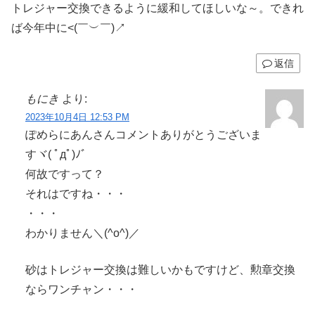
トレジャー交換できるように緩和してほしいな～。できれ
ば今年中に<⁠(⁠￣⁠︶⁠￣⁠)⁠↗
返信
もにき
より:
2023年10月4日 12:53 PM
ぽめらにあんさんコメントありがとうございま
すヾ( ﾟдﾟ)ﾉ゛
何故ですって？
それはですね・・・
・・・
わかりません＼(^o^)／
砂はトレジャー交換は難しいかもですけど、勲章交換
ならワンチャン・・・