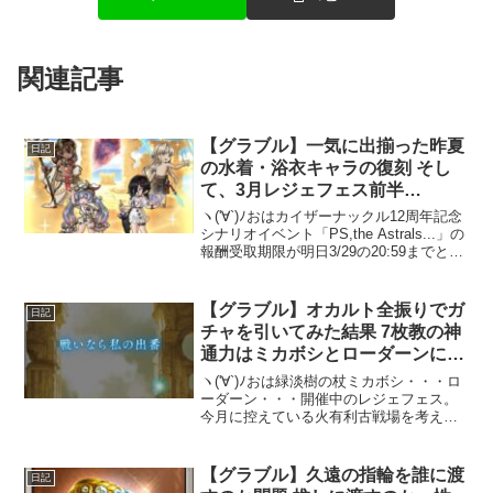
関連記事
【グラブル】一気に出揃った昨夏
日記
の水着・浴衣キャラの復刻 そし
て、3月レジェフェス前半
へ・・・
ヽ('∀`)ﾉおはカイザーナックル12周年記念
シナリオイベント「PS,the Astrals...」の
報酬受取期限が明日3/29の20:59までとな
っています。戦貨ガチャの引き忘れに気
をつけましょう。一気に出揃った昨夏の
サマーバージョンキャ...
【グラブル】オカルト全振りでガ
日記
チャを引いてみた結果 7枚教の神
通力はミカボシとローダーンに届
くのだろうか
ヽ('∀`)ﾉおは緑淡樹の杖ミカボシ・・・ロ
ーダーン・・・開催中のレジェフェス。
今月に控えている火有利古戦場を考える
と、とてもお迎えしておきたいミカボシ
とローダーン召喚石(˘ω˘;三;˘ω˘)しかし、
今後のガチャスケジュールのことを考え
【グラブル】久遠の指輪を誰に渡
日記
ると...