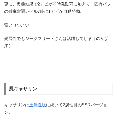
更に、奥義効果で2アビが即時発動可に加えて、固有バフ
の孤竜奮闘レベル7時に1アビが自動発動。
強い（つよい
光属性でもジークフリートさんは活躍してしまうのか(;ﾟ
Дﾟ)
風キャサリン
キャサリンは
土属性版
に続いて2属性目のSSRバージョ
ン。