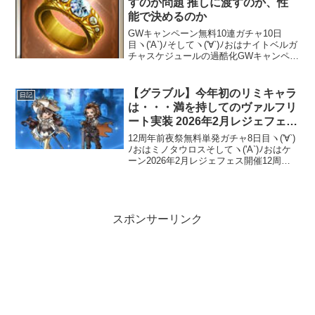
すのか問題 推しに渡すのか、性
能で決めるのか
GWキャンペーン無料10連ガチャ10日
目ヽ('A`)ﾉそしてヽ('∀`)ﾉおはナイトベルガ
チャスケジュールの過酷化GWキャンペー
ンも残り僅かにして【グランブルーファ
ンタジー】本日19:00にレジェンドガチャ
を更新！ハロウィンバージョンキャラ...
【グラブル】今年初のリミキャラ
日記
は・・・満を持してのヴァルフリ
ート実装 2026年2月レジェフェス
開催
12周年前夜祭無料単発ガチャ8日目ヽ('∀`)
ﾉおはミノタウロスそしてヽ('A`)ﾉおはケ
ーン2026年2月レジェフェス開催12周年
記念シナリオイベント「PS,the
Astrals...」の開催を受けて、2月レジェフ
ェスで実装されたキャラ...
スポンサーリンク