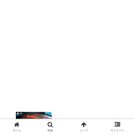
ホーム
検索
トップ
サイドバー
【グラブル】今年も残すところ残り3ヶ月