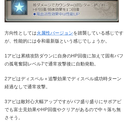
方向性としては
火属性バージョン
を踏襲している感じです
が、性能的には令和最新版という感じでしょうか。
1アビは累積攻防ダウンに自身のHP回復に加えて固有バフ
の孤竜奮闘レベル7で通常攻撃後に自動発動。
2アビはディスペル＋追撃効果でディスペル成功時ターン
経過なしで通常攻撃。
3アビは敵対心大幅アップですがバフ盛り盛りにサポアビ
でも富士見効果やHP回復やクリアがあるので中々落ち無
さそう。