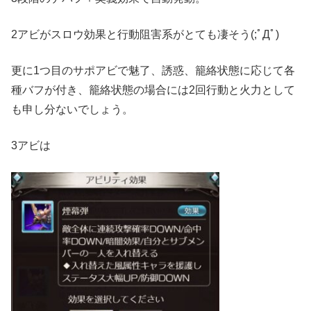
2アビがスロウ効果と行動阻害系がとても凄そう(;ﾟДﾟ)
更に1つ目のサポアビで魅了、誘惑、籠絡状態に応じて各
種バフが付き、籠絡状態の場合には2回行動と火力として
も申し分ないでしょう。
3アビは