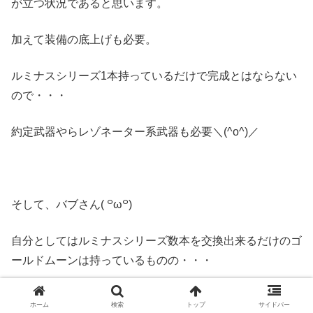
が立つ状況であると思います。
加えて装備の底上げも必要。
ルミナスシリーズ1本持っているだけで完成とはならない
ので・・・
約定武器やらレゾネーター系武器も必要＼(^o^)／
そして、バブさん( ꒪ω꒪)
自分としてはルミナスシリーズ数本を交換出来るだけのゴ
ールドムーンは持っているものの・・・
交換コストとしてはベルゼバブ召喚石＝シェロチケ＝ルミ
ホーム
検索
トップ
サイドバー