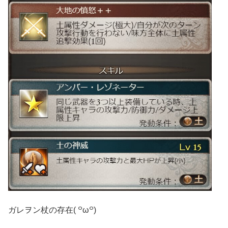
ガレヲン杖の存在( ꒪ω꒪)