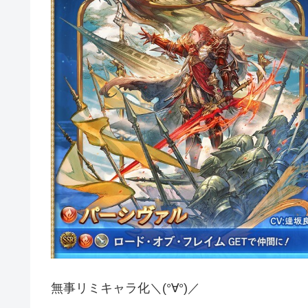
無事リミキャラ化＼(°∀°)／