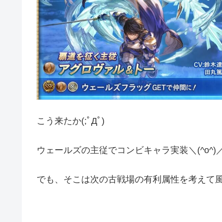
こう来たか(;ﾟДﾟ)
ウェールズの主従でコンビキャラ実装＼(^o^)
でも、そこは次の古戦場の有利属性を考えて風属