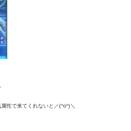
／
性で来てくれないと／(^o^)＼