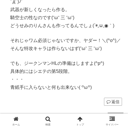
ﾟдﾟ)ﾉ゛
武器が新しくなったら作る。
騎空士の性なのです(˘ω˘ 三 ˘ω˘)
どうせみのりんさんも作ってるんでしょ(΄◉◞౪◟◉｀)
それじゃワム必須じゃないですか、ヤダー！＼(^o^)／
そんな特攻キャラは作らないはず(˘ω˘ 三 ˘ω˘)
でも、ジークンマンHLの準備はしますよ(^p^)
具体的にはシエテの第5段階。
・・・
青紙手に入らないと何も出来ない( ꒪ω꒪)
返信
まる
より:
2022年8月23日 5:33 PM
ホーム
検索
トップ
サイドバー