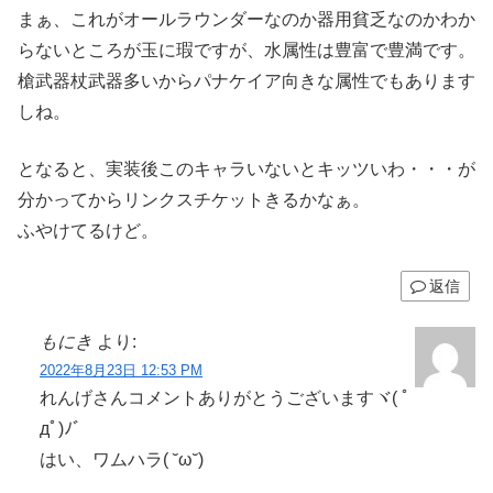
まぁ、これがオールラウンダーなのか器用貧乏なのかわか
らないところが玉に瑕ですが、水属性は豊富で豊満です。
槍武器杖武器多いからパナケイア向きな属性でもあります
しね。
となると、実装後このキャラいないとキッツいわ・・・が
分かってからリンクスチケットきるかなぁ。
ふやけてるけど。
返信
もにき
より:
2022年8月23日 12:53 PM
れんげさんコメントありがとうございますヾ( ﾟ
дﾟ)ﾉ゛
はい、ワムハラ( ˘ω˘)