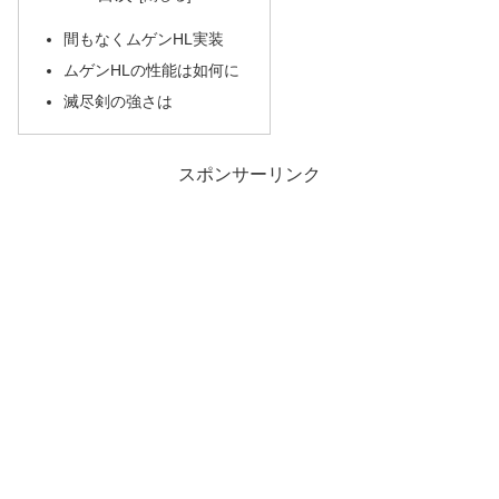
間もなくムゲンHL実装
ムゲンHLの性能は如何に
滅尽剣の強さは
スポンサーリンク