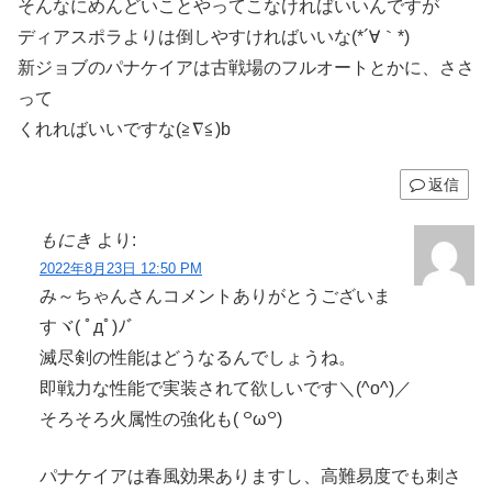
そんなにめんどいことやってこなければいいんですが
ディアスポラよりは倒しやすければいいな(*´∀｀*)
新ジョブのパナケイアは古戦場のフルオートとかに、ささ
って
くれればいいですな(≧∇≦)b
返信
もにき
より:
2022年8月23日 12:50 PM
み～ちゃんさんコメントありがとうございま
すヾ( ﾟдﾟ)ﾉ゛
滅尽剣の性能はどうなるんでしょうね。
即戦力な性能で実装されて欲しいです＼(^o^)／
そろそろ火属性の強化も( ꒪ω꒪)
パナケイアは春風効果ありますし、高難易度でも刺さ