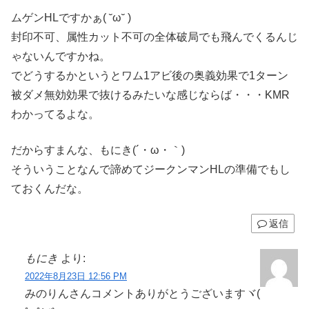
ムゲンHLですかぁ( ˘ω˘ )
封印不可、属性カット不可の全体破局でも飛んでくるんじ
ゃないんですかね。
でどうするかというとワム1アビ後の奥義効果で1ターン
被ダメ無効効果で抜けるみたいな感じならば・・・KMR
わかってるよな。
だからすまんな、もにき(´・ω・｀)
そういうことなんで諦めてジークンマンHLの準備でもし
ておくんだな。
返信
もにき
より:
2022年8月23日 12:56 PM
みのりんさんコメントありがとうございますヾ(