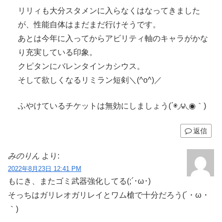
リリィも大分スタメンに入らなくはなってきました
が、性能自体はまだまだ行けそうです。
あとは今年に入ってからアビリティ軸のキャラがかな
り充実している印象。
クピタンにバレンタインカシウス。
そして欲しくなるリミラン短剣＼(^o^)／
ふやけているチケットは無効にしましょう(΄◉◞౪◟◉｀)
返信
みのりん
より:
2022年8月23日 12:41 PM
もにき、またゴミ武器強化してる(;´･ω･)
そっちはガリレオガリレイとワム槍で十分だろう(´・ω・
｀)