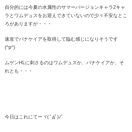
自分的には今夏の水属性のサマーバージョンキャラ2キャ
ラとワムデュスをお迎えできていないので少々不安なとこ
ろがありますが・・・
速攻でパナケイアを取得して臨む感じになりそうです
(^p^)
ムゲンHLに刺さるのはワムデュスか、パナケイアか、そ
れとも・・・
今日はこれにてーヾ( ﾟдﾟ)ﾉ゛