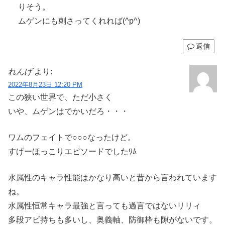
りそう。
ムゲンにも刺さってくれれば(^p^)
返信
れんげ
より:
2022年8月23日 12:20 PM
この狭い世界で、ただ小さく
いや、ムゲンはでかいだろ・・・
ワムのフェイトで○○○なったけど。
すげーほっこりエピソードでしたﾜﾑ
水属性のキャラ性能はかなり高いと昔から言われています
ね。
水属性恒常キャラ最強と言っても過言ではないリリィ
多段アビ持ちも多いし、奥義軸、防御枠も隙がないです。