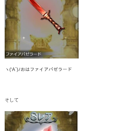
ヽ(‘A`)ﾉおはファイアバゼラード
そして