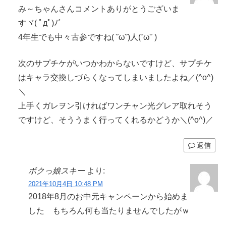
み～ちゃんさんコメントありがとうございま
すヾ( ﾟдﾟ)ﾉ゛
4年生でも中々古参ですね( ˘ω˘)人(˘ω˘ )
次のサプチケがいつかわからないですけど、サプチケ
はキャラ交換しづらくなってしまいましたよね／(^o^)
＼
上手くガレヲン引ければワンチャン光グレア取れそう
ですけど、そううまく行ってくれるかどうか＼(^o^)／
返信
ボクっ娘スキー
より:
2021年10月4日 10:48 PM
2018年8月のお中元キャンペーンから始めま
した もちろん何も当たりませんでしたがｗ