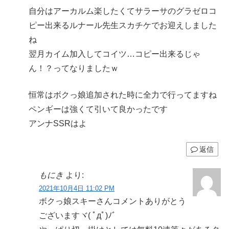
自分はアーカルム楽したくてサラーサのグラゼロコ
ピー出来るルナール先生スカチケでお迎えしました
ね
翌月カイム加入してコイツ…コピー出来るじゃ
ん！？ってなりましたｗ
恒常はボクっ娘追加された時に全力で行ってますね
ペンギーは強くて引いて良かったです
アンナSSRはよ
返信
もにき
より:
2021年10月4日 11:02 PM
ボクっ娘スキーさんコメントありがとう
ございますヾ( ﾟдﾟ)ﾉ゛