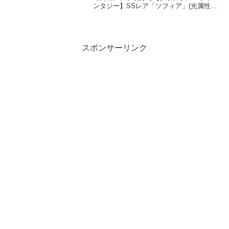
ンタジー】SSレア「ソフィア」(光属性)
の最終上限解放に関するお知らせを公式
サイトに掲載いたしました。詳しくは公
式サイトをご確認ください。 ⇒ #グラブ
ル pi...
スポンサーリンク