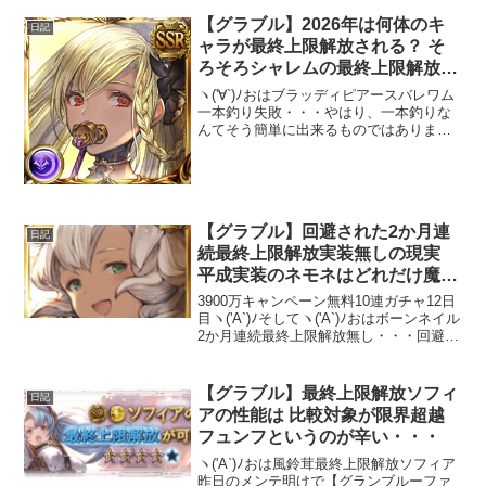
【グラブル】2026年は何体のキ
日記
ャラが最終上限解放される？ そ
ろそろシャレムの最終上限解放
を・・・どうか・・・
ヽ('∀`)ﾉおはブラッディピアースバレワム
一本釣り失敗・・・やはり、一本釣りな
んてそう簡単に出来るものではありませ
ん( ；∀；)天井は・・・21:30頃にでも( ꒪
ω꒪)クラシックガチャ1からの最終上限解
放キャラ先月のマコラの最終上限解放...
【グラブル】回避された2か月連
日記
続最終上限解放実装無しの現実
平成実装のネモネはどれだけ魔改
造されるのだろう・・・
3900万キャンペーン無料10連ガチャ12日
目ヽ('A`)ﾉそしてヽ('A`)ﾉおはボーンネイル
2か月連続最終上限解放無し・・・回避シ
ナリオイベント「ヒナラニ・ランギ」の
予告が更新。今月のこれグラに最終上限
解放の予定がありませんでしたがあっ...
【グラブル】最終上限解放ソフィ
日記
アの性能は 比較対象が限界超越
フュンフというのが辛い・・・
ヽ('A`)ﾉおは風鈴茸最終上限解放ソフィア
昨日のメンテ明けで【グランブルーファ