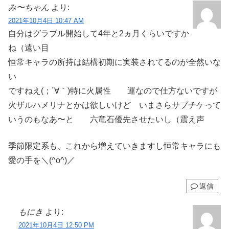
み〜ちゃん
より:
2021年10月4日 10:47 AM
自分はグラブル開始して4年と2ヵ月くらいですか
ね（遠い目
恒常キャラの所持は結構初期に実装されてるのが全然いな
い
ですねえ(；´∀｀)特に火属性 運なので仕方ないですが
火ザルハメリナとかは欲しいけど いまさらサプチケって
いうのもなあ〜と 六竜石優先させたいし（震え声
季節限定系も、これから増えていきますし恒常キャラにも
愛の手を＼(^o^)／
返信
もにき
より:
2021年10月4日 12:50 PM