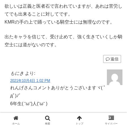
欲しいは正義と医者石で言われていますが、あれは苦労し
てでも出来ることに対してです。
KMRの手の上で踊っている騎空士には無理なのです。
出たキャラを信じて、受け止めて、強く生きていくしか騎
空士には道がないのです。
返信
もにき
より:
2021年10月4日 1:02 PM
れんげさんコメントありがとうございますヾ( ﾟ
дﾟ)ﾉ゛
6年生( ˘ω˘)人(˘ω˘ )
毎日晴れを願っても良いじゃないですか！
ホーム
検索
トップ
サイドバー
願うだけなら無料なのです( ；∀；)