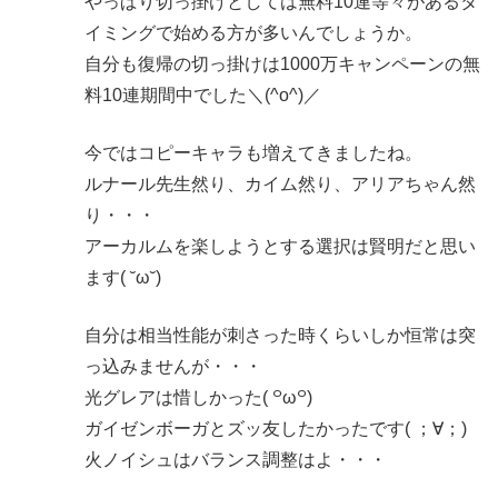
やっぱり切っ掛けとしては無料10連等々があるタ
イミングで始める方が多いんでしょうか。
自分も復帰の切っ掛けは1000万キャンペーンの無
料10連期間中でした＼(^o^)／
今ではコピーキャラも増えてきましたね。
ルナール先生然り、カイム然り、アリアちゃん然
り・・・
アーカルムを楽しようとする選択は賢明だと思い
ます( ˘ω˘)
自分は相当性能が刺さった時くらいしか恒常は突
っ込みませんが・・・
光グレアは惜しかった( ꒪ω꒪)
ガイゼンボーガとズッ友したかったです( ；∀；)
火ノイシュはバランス調整はよ・・・