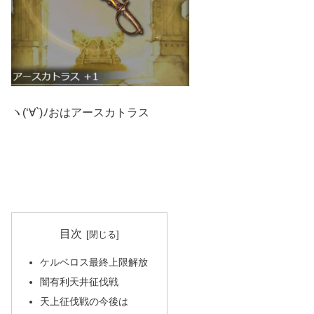
ヽ(‘∀`)ﾉおはアースカトラス
目次
ケルベロス最終上限解放
闇有利天井征伐戦
天上征伐戦の今後は