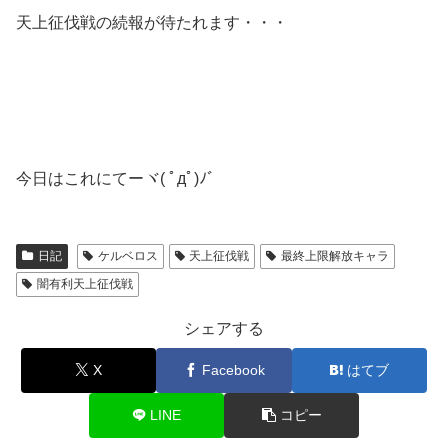
天上征伐戦の続報が待たれます・・・
今日はこれにてーヾ( ﾟдﾟ)ﾉ゛
日記
ケルベロス
天上征伐戦
最終上限解放キャラ
闇有利天上征伐戦
シェアする
X
Facebook
はてブ
LINE
コピー