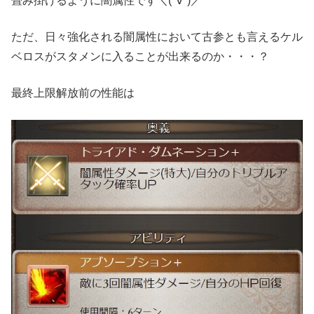
畳み掛けるように闇属性です＼(°∀°)／
ただ、日々強化される闇属性において古参とも言えるケル
ベロスがスタメンに入ることが出来るのか・・・？
最終上限解放前の性能は