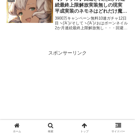
ル pi...
続最終上限解放実装無しの現実
平成実装のネモネはどれだけ魔改
造されるのだろう・・・
3900万キャンペーン無料10連ガチャ12日
目ヽ('A`)ﾉそしてヽ('A`)ﾉおはボーンネイル
2か月連続最終上限解放無し・・・回避シ
ナリオイベント「ヒナラニ・ランギ」の
予告が更新。今月のこれグラに最終上限
解放の予定がありませんでしたがあっ...
スポンサーリンク
ホーム
検索
トップ
サイドバー