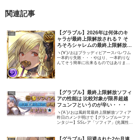
関連記事
【グラブル】2026年は何体のキ
日記
ャラが最終上限解放される？ そ
ろそろシャレムの最終上限解放
を・・・どうか・・・
ヽ('∀`)ﾉおはブラッディピアースバレワム
一本釣り失敗・・・やはり、一本釣りな
んてそう簡単に出来るものではありませ
ん( ；∀；)天井は・・・21:30頃にでも( ꒪
ω꒪)クラシックガチャ1からの最終上限解
放キャラ先月のマコラの最終上限解放...
【グラブル】最終上限解放ソフィ
日記
アの性能は 比較対象が限界超越
フュンフというのが辛い・・・
ヽ('A`)ﾉおは風鈴茸最終上限解放ソフィア
昨日のメンテ明けで【グランブルーファ
ンタジー】SSレア「ソフィア」(光属性)
の最終上限解放に関するお知らせを公式
サイトに掲載いたしました。詳しくは公
式サイトをご確認ください。 ⇒ #グラブ
【グラブル】回避された2か月連
日記