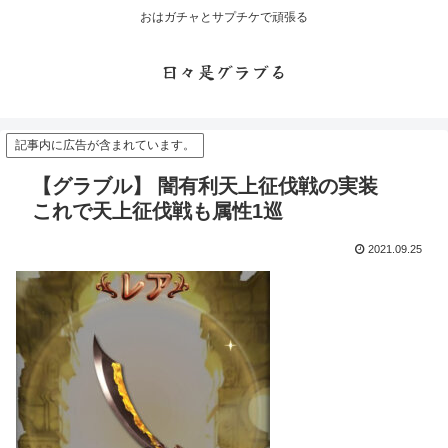
おはガチャとサプチケで頑張る
日々是グラブる
記事内に広告が含まれています。
【グラブル】 闇有利天上征伐戦の実装
これで天上征伐戦も属性1巡
2021.09.25