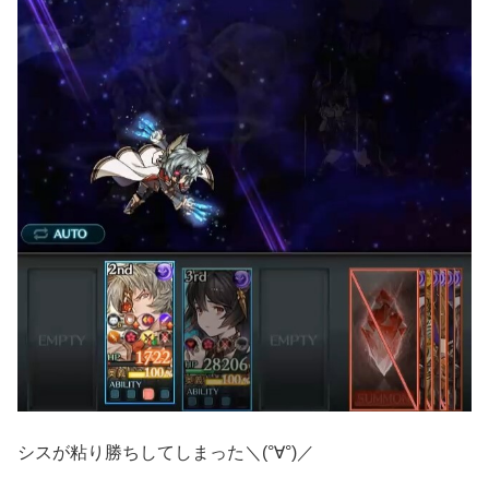
シスが粘り勝ちしてしまった＼(°∀°)／