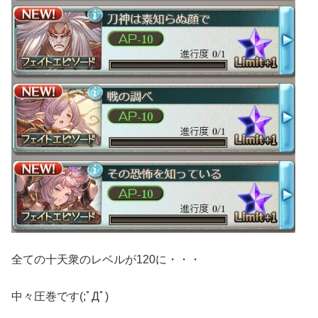
全ての十天衆のレベルが120に・・・
中々圧巻です(;ﾟДﾟ)