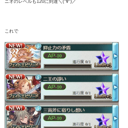
ニオのレベルも120に到達＼(°∀°)／
これで