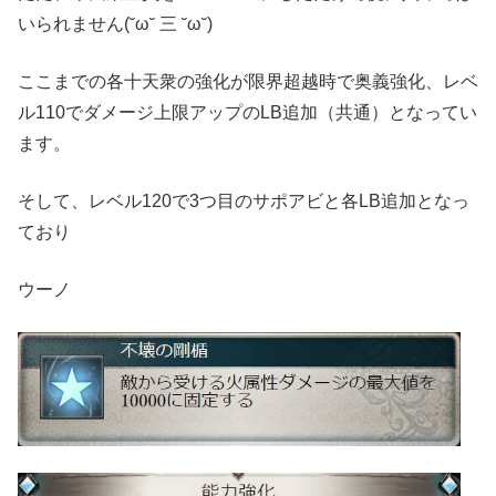
いられません(˘ω˘ 三 ˘ω˘)
ここまでの各十天衆の強化が限界超越時で奥義強化、レベ
ル110でダメージ上限アップのLB追加（共通）となってい
ます。
そして、レベル120で3つ目のサポアビと各LB追加となっ
ており
ウーノ