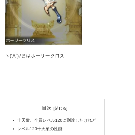
ヽ(‘A`)ﾉおはホーリークロス
目次
十天衆、全員レベル120に到達したけれど
レベル120十天衆の性能