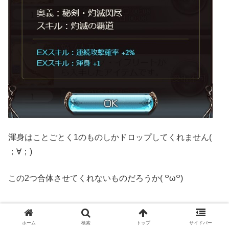
渾身はことごとく1のものしかドロップしてくれません(
；∀；)
この2つ合体させてくれないものだろうか( ꒪ω꒪)
ホーム
検索
トップ
サイドバー