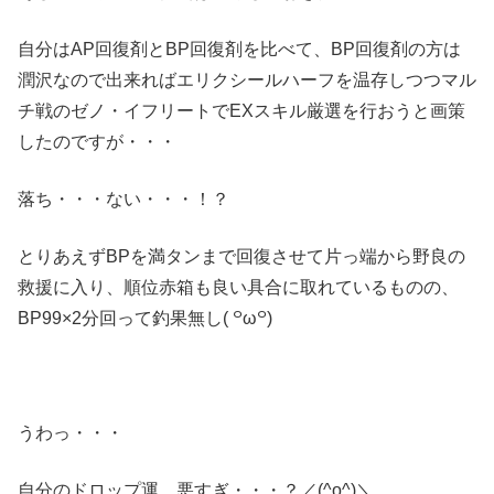
自分はAP回復剤とBP回復剤を比べて、BP回復剤の方は
潤沢なので出来ればエリクシールハーフを温存しつつマル
チ戦のゼノ・イフリートでEXスキル厳選を行おうと画策
したのですが・・・
落ち・・・ない・・・！？
とりあえずBPを満タンまで回復させて片っ端から野良の
救援に入り、順位赤箱も良い具合に取れているものの、
BP99×2分回って釣果無し( ꒪ω꒪)
うわっ・・・
自分のドロップ運、悪すぎ・・・？／(^o^)＼