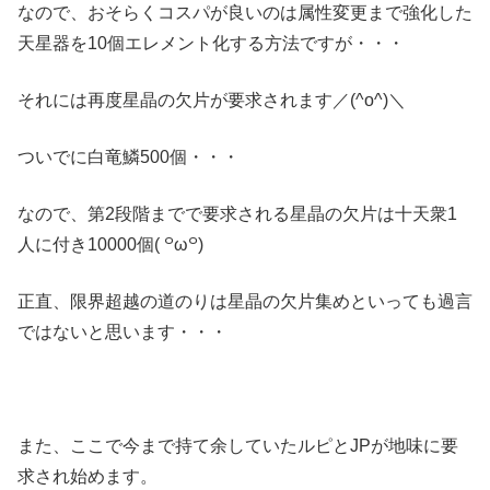
なので、おそらくコスパが良いのは属性変更まで強化した
天星器を10個エレメント化する方法ですが・・・
それには再度星晶の欠片が要求されます／(^o^)＼
ついでに白竜鱗500個・・・
なので、第2段階までで要求される星晶の欠片は十天衆1
人に付き10000個( ꒪ω꒪)
正直、限界超越の道のりは星晶の欠片集めといっても過言
ではないと思います・・・
また、ここで今まで持て余していたルピとJPが地味に要
求され始めます。