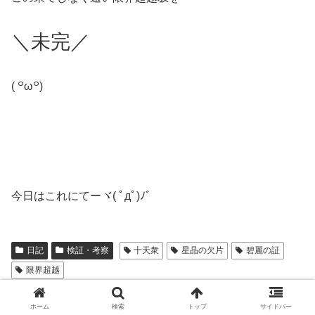
＼未完／
( ꒪ω꒪)
今日はこれにてーヾ( ﾟдﾟ)ﾉ゛
日記
検証・考察
十天衆
星晶の欠片
碧麗の証
限界超越
シェアする
ホーム
検索
トップ
サイドバー