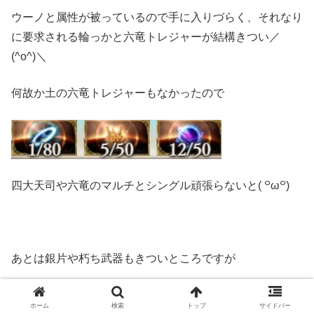
ウーノと属性が被っているので手に入りづらく、それなり
に要求される輪っかと六竜トレジャーが結構きつい／
(^o^)＼
何故か土の六竜トレジャーもなかったので
四大天司や六竜のマルチとシングル頑張らないと( ꒪ω꒪)
あとは銀片や朽ち武器もきついところですが
ホーム
検索
トップ
サイドバー