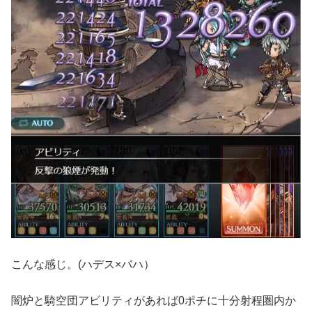
こんな感じ。(ハデス×バハ）
闇炉と騎空団アビリティがあれば0ポチに十分射程圏内か