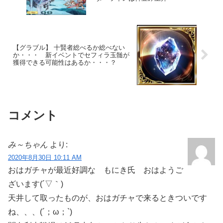
【グラブル】 十賢者総べるか総べない
か・・・ 新イベントでセフィラ玉髄が
獲得できる可能性はあるか・・・？
コメント
み～ちゃん
より:
2020年8月30日 10:11 AM
おはガチャが最近好調な もにき氏 おはようご
ざいます(´▽｀)
天井して取ったものが、おはガチャで来るときついです
ね、、、(´；ω；`)