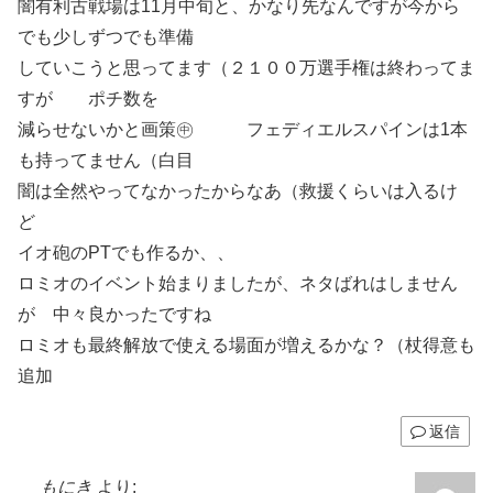
闇有利古戦場は11月中旬と、かなり先なんですが今から
でも少しずつでも準備
していこうと思ってます（２１００万選手権は終わってま
すが ポチ数を
減らせないかと画策㊥ フェディエルスパインは1本
も持ってません（白目
闇は全然やってなかったからなあ（救援くらいは入るけ
ど
イオ砲のPTでも作るか、、
ロミオのイベント始まりましたが、ネタばれはしません
が 中々良かったですね
ロミオも最終解放で使える場面が増えるかな？（杖得意も
追加
返信
もにき
より: