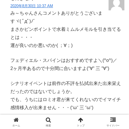
2020年8月30日 10:37 AM
み～ちゃんさんコメントありがとうございま
すヾ( ﾟдﾟ)ﾉ゛
まさかピンポイントで水着ミムルメモルを引き当てる
とは・・・
運が良いのか悪いのか( ；∀；)
フェディエル・スパインはおすすめですよ＼(^o^)／
2ヶ月半あるので十分間に合いますよ(°∀° 三 °∀°)
シナリオイベントは前作の不評を払拭出来た出来栄え
だったのではないでしょうか。
でも、うちにはロミオ君が来てくれないのでイマイチ
感情移入が出来ません・・・(˘ω˘ 三 ˘ω˘)
返信
ホーム
検索
トップ
サイドバー