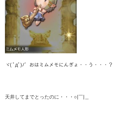
ヾ( ﾟдﾟ)ﾉ゛おはミムメモにんぎょ・・う・・・？
天井してまでとったのに・・・○|￣|＿