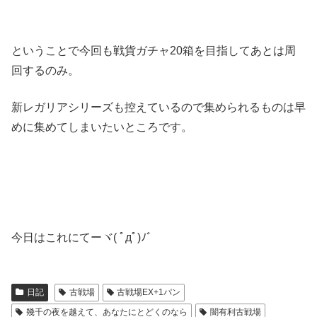
ということで今回も戦貨ガチャ20箱を目指してあとは周
回するのみ。
新レガリアシリーズも控えているので集められるものは早
めに集めてしまいたいところです。
今日はこれにてーヾ( ﾟдﾟ)ﾉ゛
日記
古戦場
古戦場EX+1パン
幾千の夜を越えて、あなたにとどくのなら
闇有利古戦場