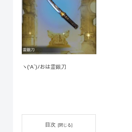
ヽ(‘A`)ﾉおは霊銀刀
目次