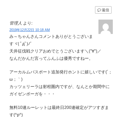
返信
管理人
より:
2019年12月22日 10:18 AM
み～ちゃんさんコメントありがとうございま
すヾ( ﾟдﾟ)ﾉ゛
天井征伐戦クリアおめでとうございます＼(°∀°)／
なんだかんだ言ってふんふは優秀ですねー。
アーカルムパスポート追加発行ホントに嬉しいです(´；
ω；｀)
カッツェリーラは射程圏内ですが、なんとか期間中に
ガイゼンボーガを・・・
無料10連ルーレットは最終日200連確定がアツすぎま
す(^p^)