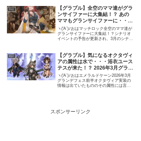
第交換してしまいましょう。シナリオイ
ベント「襲来！ グランサイファー参観！
【グラブル】全空のママ達がグラ
日記
～団...
ンサイファーに大集結！？ あの
ママもグランサイファーに・・・
来てしまう？
ヽ('A`)ﾉおはマッチロック全空のママ達が
グランサイファーに大集結！？シナリオ
イベントの予告が更新され、3月のシナリ
オイベントとなる【グランブルーファン
タジー】3/29(日) 17:00よりイベント「襲
来！ グランサイファー参観！ ～団長...
【グラブル】気になるオクタヴィ
日記
アの属性は水で・・・浴衣ユース
テスが来た！？ 2026年3月グラン
デフェス前半開催
ヽ('A`)ﾉおはエメラルドケーン2026年3月
グランデフェス前半オクタヴィア実装の
情報は出ていたもののその属性には言及
されていなかったので、何属性で来るの
かに注目していた今回のグランデフェ
ス。結果は水属性でした＼(^o^)／まぁ、
水有利古...
スポンサーリンク