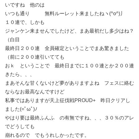
いですね 他のは
いつも通り 無料ルーレット来ましたねヽ(^o^)丿
１０連で、しかも
ジャンケン来ませんでしたけど、まあ最初だし多少はね？
（白目
最終日２００連 全員確定ということでまあ驚きました
（前に２００連引いてても
おｋ ということで 最終日までに１００連とか２００連
きたら、、、
まあそんな甘くないけど夢がありますよね フェスに絡む
ならなお最高なんですけど
私事ではありますが天上征伐戦PROUD+ 昨日クリアし
ました(=ﾟωﾟ)ﾉ
やはり要は最終ふんふ の有無ですね、、、３０％のアレ
でどうしても
崩れるので でもうれしかったです。