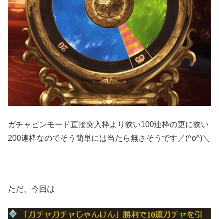
ガチャピンモード直接突入枠より狭い100連枠の更に狭い
200連枠なのでそう簡単には当たら無さそうです／(^o^)＼
ただ、今回は