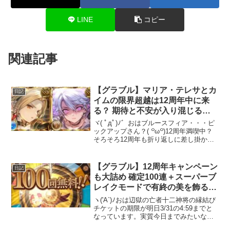
LINE
コピー
関連記事
【グラブル】マリア・テレサとカ
日記
イムの限界超越は12周年中に来
る？ 期待と不安が入り混じる十
賢者の限界超越
ヾ( ﾟдﾟ)ﾉ゛おはブルースフィア・・・ピ
ックアップさん？( ꒪ω꒪)12周年満喫中？
そろそろ12周年も折り返しに差し掛かろ
うというところに来ていますが、如何お
過ごしでしょうか(˘ω˘ 三 ˘ω˘)自分
は・・・早々にランサー・オリジンを
【グラブル】12周年キャンペーン
日記
育...
も大詰め 確定100連＋スーパーブ
レイクモードで有終の美を飾るこ
とが出来る・・・のか？
ヽ('A`)ﾉおは辺獄の亡者十二神将の縁結び
チケットの期限が明日3/31の4:59までと
なっています。実質今日までみたいなも
のなので、交換していない人は気付き次