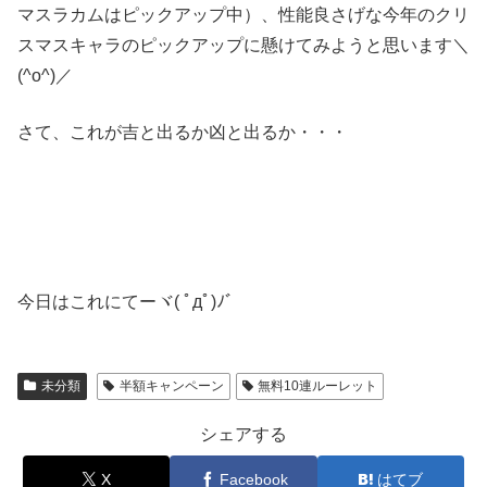
マスラカムはピックアップ中）、性能良さげな今年のクリ
スマスキャラのピックアップに懸けてみようと思います＼
(^o^)／
さて、これが吉と出るか凶と出るか・・・
今日はこれにてーヾ( ﾟдﾟ)ﾉ゛
未分類
半額キャンペーン
無料10連ルーレット
シェアする
X
Facebook
はてブ