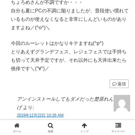
ちょろめさんが不調ですか・・・
自分も夏にPCの不調に陥りましたが、普段使い慣れて
いるものが使えなくなると非常にしんどいものがあり
ますよね／(^o^)＼
今回のルーレットはかなりキテますね(^p^)
とりあえずグランデフェス、レジェフェスでは手持ち
も切って天井予定ですが、それ以外にも天井出来たら
僥倖です＼(°∀°)／
返信
アンインストールしてもダメだった楚原れん
げ
より:
2019年12月22日 10:28 AM
３回分の天井動画、忘れたわけではありませんよ
ね？
ホーム
検索
トップ
サイドバー