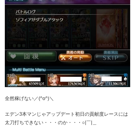
全然稼げない／(^o^)＼
エデン3本マンじゃアップデート初日の貢献度レースには
太刀打ちできない・・・のか・・・○|￣|＿