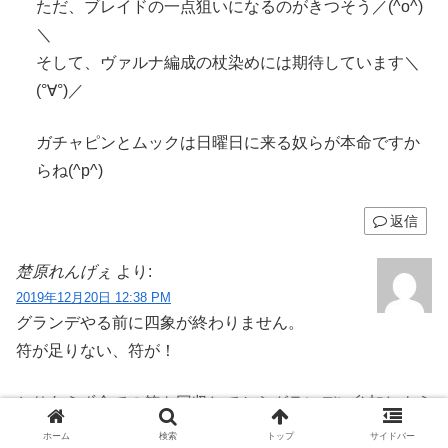
ただ、ブレイドの一点狙いになるのがきつそう／(^o^)
＼
そして、ヴァルナ編成の杖染めには期待しています＼
(°∀°)／
ガチャピンとムックは日曜日に来る奴らが本命ですか
らね(^p^)
返信
楚原れんげぇ
より:
2019年12月20日 12:38 PM
グランデやる前に四象が終わりません。
符が足りない、符が！
とりあえず全ての符を回収してからグランデに参加しよう
と思ってます。
ホーム
検索
トップ
サイドバー