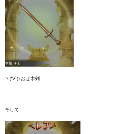
ヽ(‘∀`)ﾉおは木剣
そして