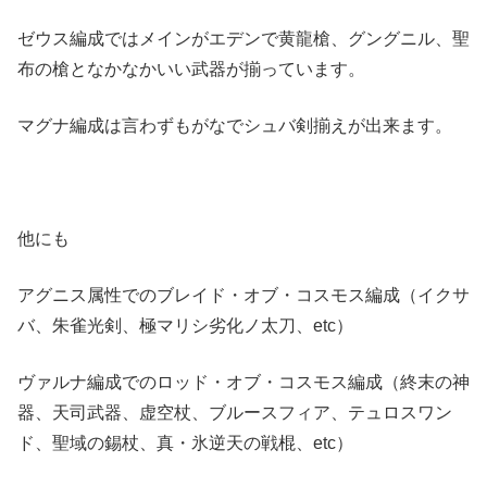
ゼウス編成ではメインがエデンで黄龍槍、グングニル、聖
布の槍となかなかいい武器が揃っています。
マグナ編成は言わずもがなでシュバ剣揃えが出来ます。
他にも
アグニス属性でのブレイド・オブ・コスモス編成（イクサ
バ、朱雀光剣、極マリシ劣化ノ太刀、etc）
ヴァルナ編成でのロッド・オブ・コスモス編成（終末の神
器、天司武器、虚空杖、ブルースフィア、テュロスワン
ド、聖域の錫杖、真・氷逆天の戦棍、etc）