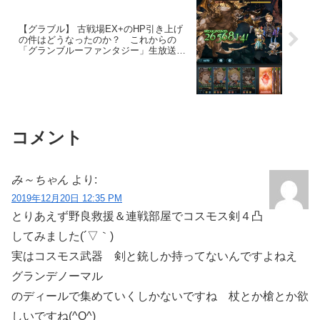
【グラブル】 古戦場EX+のHP引き上げ
の件はどうなったのか？ これからの
「グランブルーファンタジー」生放送特
別号
コメント
み～ちゃん
より:
2019年12月20日 12:35 PM
とりあえず野良救援＆連戦部屋でコスモス剣４凸
してみました(´▽｀)
実はコスモス武器 剣と銃しか持ってないんですよねえ
グランデノーマル
のディールで集めていくしかないですね 杖とか槍とか欲
しいですね(^O^)