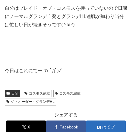
自分はブレイド・オブ・コスモスを持っていないので日課
にノーマルグランデ自発とグランデHL連戦が加わり当分
は忙しい日が続きそうです( ꒪ω꒪)
今日はこれにてーヾ( ﾟдﾟ)ﾉ゛
日記
コスモス武器
コスモス編成
ジ・オーダー・グランデHL
シェアする
X
Facebook
はてブ