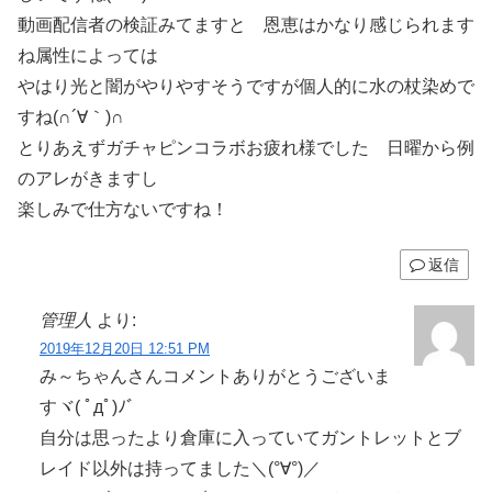
動画配信者の検証みてますと 恩恵はかなり感じられます
ね属性によっては
やはり光と闇がやりやすそうですが個人的に水の杖染めで
すね(∩´∀｀)∩
とりあえずガチャピンコラボお疲れ様でした 日曜から例
のアレがきますし
楽しみで仕方ないですね！
返信
管理人
より:
2019年12月20日 12:51 PM
み～ちゃんさんコメントありがとうございま
すヾ( ﾟдﾟ)ﾉ゛
自分は思ったより倉庫に入っていてガントレットとブ
レイド以外は持ってました＼(°∀°)／