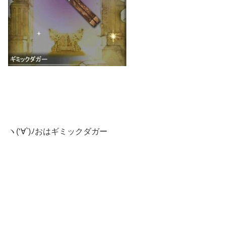
ヽ(‘∀`)ﾉおはギミックダガー