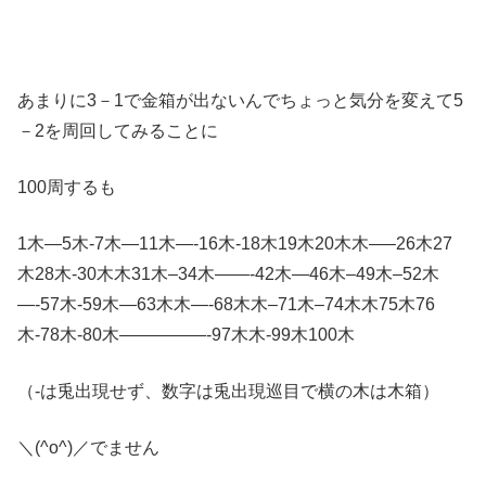
あまりに3－1で金箱が出ないんでちょっと気分を変えて5
－2を周回してみることに
100周するも
1木—5木-7木—11木—-16木-18木19木20木木—–26木27
木28木-30木木31木–34木——-42木—46木–49木–52木
—-57木-59木—63木木—-68木木–71木–74木木75木76
木-78木-80木—————-97木木-99木100木
（-は兎出現せず、数字は兎出現巡目で横の木は木箱）
＼(^o^)／でません