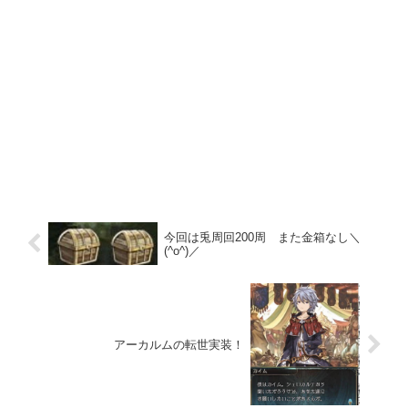
今回は兎周回200周 また金箱なし＼
(^o^)／
アーカルムの転世実装！