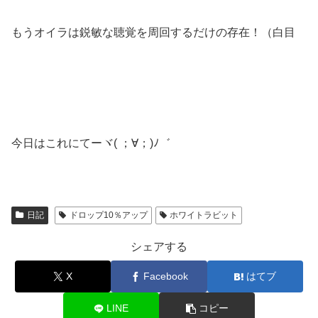
もうオイラは鋭敏な聴覚を周回するだけの存在！（白目
今日はこれにてーヾ( ；∀；)ﾉ゛
日記
ドロップ10％アップ
ホワイトラビット
シェアする
X
Facebook
はてブ
LINE
コピー