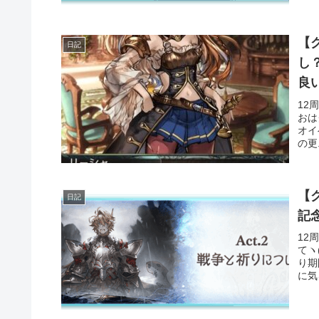
【
日記
し？ その分スタイルシフトリーシャの
良
12
おは
オイベ
の更.
【グ
日記
記念
12
てヽ
り期
に気