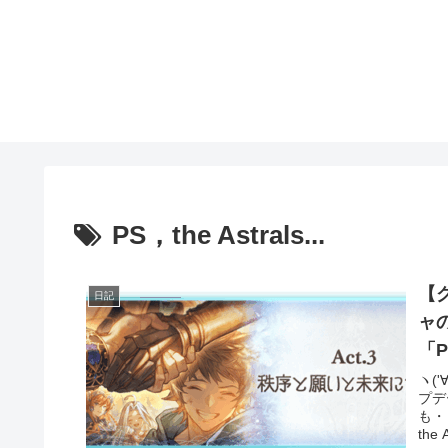
PS，the Astrals...
【
日記
ャの活躍
「P
ヽ('
プデ
も・
the A