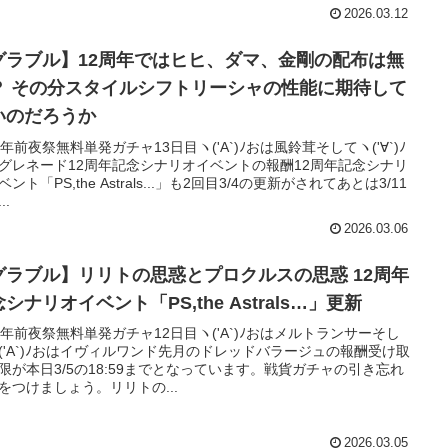
2026.03.12
グラブル】12周年ではヒヒ、ダマ、金剛の配布は無
性能に期待して
いのだろうか
周年前夜祭無料単発ガチャ13日目ヽ('A`)ﾉおは風鈴茸そしてヽ('∀`)ﾉ
グレネード12周年記念シナリオイベントの報酬12周年記念シナリ
ント「PS,the Astrals...」も2回目3/4の更新がされてあとは3/11
..
2026.03.06
ラブル】リリトの思惑とプロクルスの思惑 12周年
シナリオイベント「PS,the Astrals…」更新
周年前夜祭無料単発ガチャ12日目ヽ('A`)ﾉおはメルトランサーそし
('A`)ﾉおはイヴィルワンド先月のドレッドバラージュの報酬受け取
限が本日3/5の18:59までとなっています。戦貨ガチャの引き忘れ
をつけましょう。リリトの...
2026.03.05