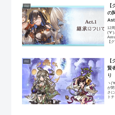
【
日記
の関係 12周年記念シナ
As
12
('
As
【グ
【
日記
賢者の限界超
り
ヽ(
が閉
さに
トチ