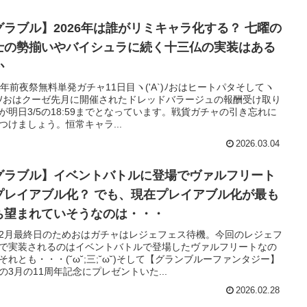
ラブル】2026年は誰がリミキャラ化する？ 七曜の
士の勢揃いやバイシュラに続く十三仏の実装はある
か
周年前夜祭無料単発ガチャ11日目ヽ('A`)ﾉおはヒートパタそしてヽ
A`)ﾉおはクーゼ先月に開催されたドレッドバラージュの報酬受け取り
が明日3/5の18:59までとなっています。戦貨ガチャの引き忘れに
つけましょう。恒常キャラ...
2026.03.04
グラブル】イベントバトルに登場でヴァルフリート
アブル化？ でも、現在プレイアブル化が最も
ち望まれていそうなのは・・・
2月最終日のためおはガチャはレジェフェス待機。今回のレジェフ
で実装されるのはイベントバトルで登場したヴァルフリートなの
それとも・・・(˘ω˘;三;˘ω˘)そして【グランブルーファンタジー】
の3月の11周年記念にプレゼントいた...
2026.02.28