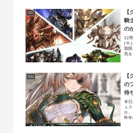
【グ
日記
騎
の
12
('
期限
気を
【
日記
のプレイ
待
本日
ェス
か、
昨年