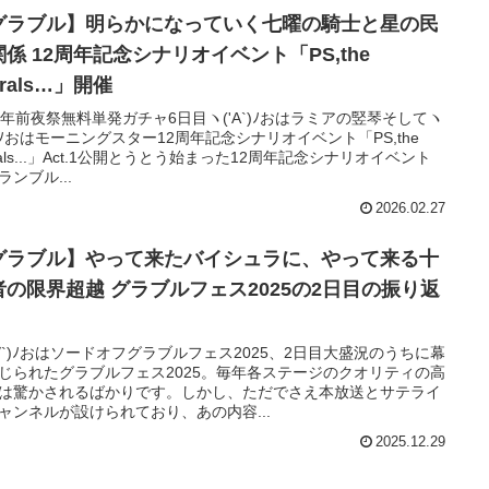
グラブル】明らかになっていく七曜の騎士と星の民
リオイベント「PS,the
trals…」開催
周年前夜祭無料単発ガチャ6日目ヽ('A`)ﾉおはラミアの竪琴そしてヽ
∀`)ﾉおはモーニングスター12周年記念シナリオイベント「PS,the
trals...」Act.1公開とうとう始まった12周年記念シナリオイベント
ランブル...
2026.02.27
グラブル】やって来たバイシュラに、やって来る十
越 グラブルフェス2025の2日目の振り返
'∀`)ﾉおはソードオフグラブルフェス2025、2日目大盛況のうちに幕
じられたグラブルフェス2025。毎年各ステージのクオリティの高
は驚かされるばかりです。しかし、ただでさえ本放送とサテライ
ャンネルが設けられており、あの内容...
2025.12.29