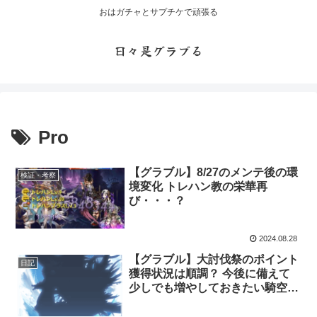
おはガチャとサプチケで頑張る
日々是グラブる
Pro
【グラブル】8/27のメンテ後の環
検証・考察
境変化 トレハン教の栄華再
び・・・？
2024.08.28
【グラブル】大討伐祭のポイント
日記
獲得状況は順調？ 今後に備えて
少しでも増やしておきたい騎空士
達の懐事情