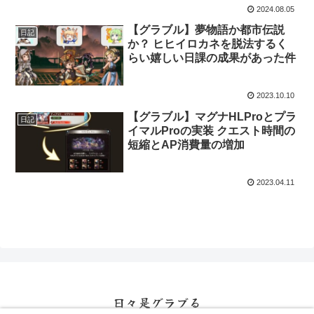
2024.08.05
【グラブル】夢物語か都市伝説
日記
か？ ヒヒイロカネを脱法するく
らい嬉しい日課の成果があった件
2023.10.10
【グラブル】マグナHLProとプラ
日記
イマルProの実装 クエスト時間の
短縮とAP消費量の増加
2023.04.11
日々是グラブる