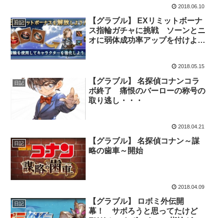
2018.06.10
【グラブル】 EXリミットボーナ
日記
ス指輪ガチャに挑戦 ソーンとニ
オに弱体成功率アップを付けよう
としてみたが・・・
2018.05.15
【グラブル】 名探偵コナンコラ
日記
ボ終了 痛恨のバーローの称号の
取り逃し・・・
2018.04.21
【グラブル】 名探偵コナン～謀
日記
略の歯車～開始
2018.04.09
【グラブル】 ロボミ外伝開
日記
幕！ サボろうと思ってたけど