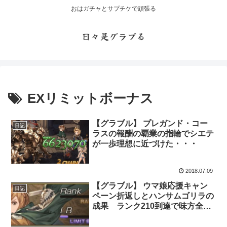
おはガチャとサプチケで頑張る
日々是グラブる
EXリミットボーナス
【グラブル】 プレガンド・コー
日記
ラスの報酬の覇業の指輪でシエテ
が一歩理想に近づけた・・・
2018.07.09
【グラブル】 ウマ娘応援キャン
日記
ペーン折返しとハンサムゴリラの
成果 ランク210到達で味方全体
HPⅢのリミットボーナスゲッ
ト！