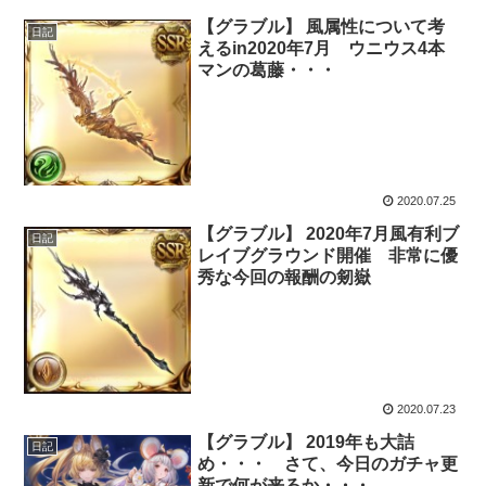
【グラブル】 風属性について考
日記
えるin2020年7月 ウニウス4本
マンの葛藤・・・
2020.07.25
【グラブル】 2020年7月風有利ブ
日記
レイブグラウンド開催 非常に優
秀な今回の報酬の剱嶽
2020.07.23
【グラブル】 2019年も大詰
日記
め・・・ さて、今日のガチャ更
新で何が来るか・・・