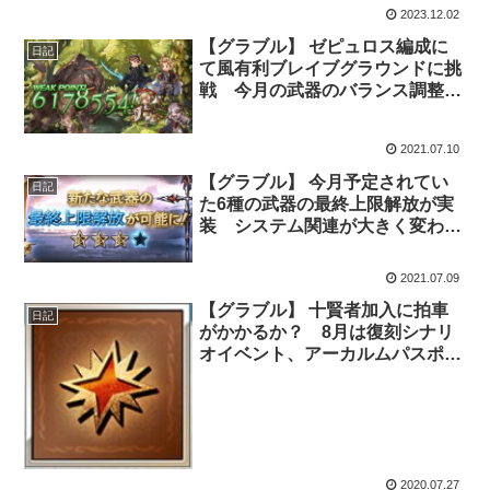
2023.12.02
【グラブル】 ゼピュロス編成に
日記
て風有利ブレイブグラウンドに挑
戦 今月の武器のバランス調整で
ゼピュロス編成に追い風が吹くこ
とがあるだろうか
2021.07.10
【グラブル】 今月予定されてい
日記
た6種の武器の最終上限解放が実
装 システム関連が大きく変わり
そうな2021年7月のグラブ
ル・・・
2021.07.09
【グラブル】 十賢者加入に拍車
日記
がかかるか？ 8月は復刻シナリ
オイベント、アーカルムパスポー
トの追加発行（予定）、レプリカ
ルド・サンドボックス（予定）と
いうラインナップ
2020.07.27