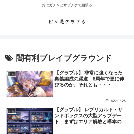
おはガチャとサプチケで頑張る
日々是グラブる
闇有利ブレイブグラウンド
【グラブル】 非常に強くなった
日記
奥義編成の躍進 8周年で更に伸
びるのか、それとも・・・
2022.02.28
【グラブル】 レプリカルド・サ
日記
ンドボックスの大型アップデー
ト まずはエリア解放と導本のコ
ンプリートを