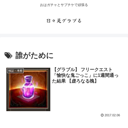
おはガチャとサプチケで頑張る
日々是グラブる
誰がために
【グラブル】 フリークエスト
検証・考察
「愉快な鬼ごっこ」に1週間通っ
た結果 【虚ろなる魄】
2017.02.06