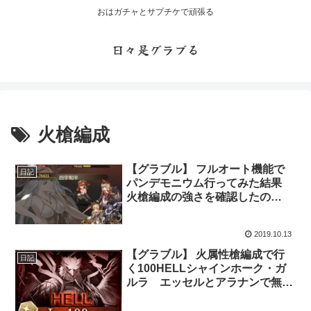
おはガチャとサプチケで頑張る
日々是グラブる
火槍編成
【グラブル】 フルオート機能で
日記
パンデモニウム行ってみた結果
火槍編成の強さを確認したの
と・・・
2019.10.13
【グラブル】 火属性槍編成で行
日記
く100HELLシャインホーク・ガ
ルラ エッセルとアラナンで無双
するはずが・・・