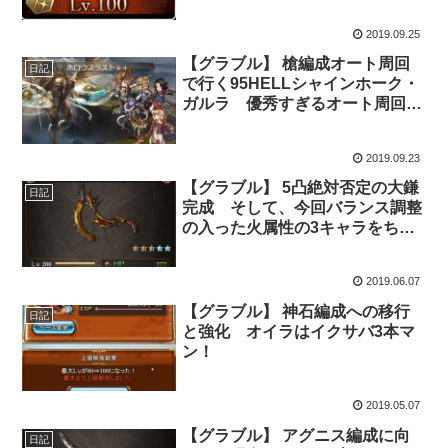
2019.09.25
【グラブル】 槍編成オート周回
日記
で行く95HELLシャインホーク・
ガルラ 優秀すぎるオート周回で
の虚空槍とアテナの活躍
2019.09.23
【グラブル】 5凸絶対否定の大鎌
日記
完成 そして、今回バランス調整
の入った火属性の3キャラをちょ
っと使ってみた
2019.06.07
【グラブル】 神石編成への移行
日記
と強化 オイラはイクサバ3本マ
ン！
2019.05.07
【グラブル】 アグニス編成に向
日記