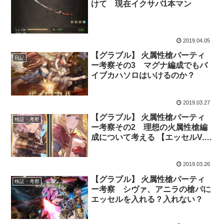
けて 現在イクサバ1本マン
2019.04.05
【グラブル】 火属性槍パーティ
日記
ー考察その3 マグナ編成でもバ
イブカハソロはいけるのか？
2019.03.27
【グラブル】 火属性槍パーティ
検証・考察
ー考察その2 理想の火属性槍編
成について考える 【エッセルV.S.
アテナ】
2019.03.26
【グラブル】 火属性槍パーティ
検証・考察
ー考察 シヴァ、アニラの槍パに
エッセルを入れる？入れない？