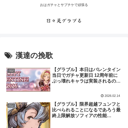
おはガチャとサプチケで頑張る
日々是グラブる
漢達の挽歌
【グラブル】本日はバレンタイン
日記
当日でガチャ更新日 12周年前に
ぶっ壊れキャラは実装されるのだ
ろうか
2026.02.14
【グラブル】限界超越フュンフと
日記
比べられることになるであろう最
終上限解放ソフィアの性能
は・・・ これグラ2026年2月号更
新