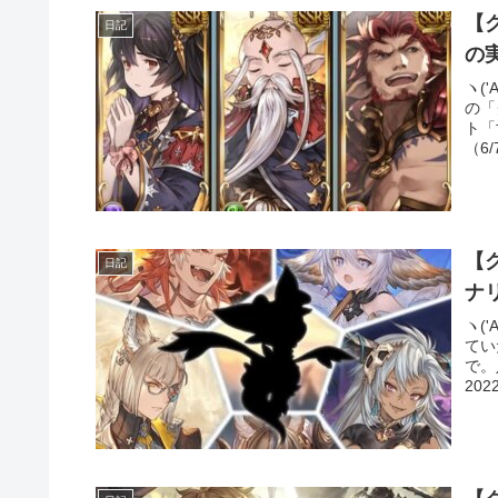
【
日記
ヽ(
の「
ト「
（6
【
日記
ヽ(
てい
で。
20