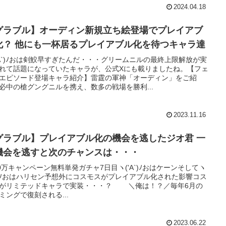
2024.04.18
グラブル】オーディン新規立ち絵登場でプレイアブ
ル化？ 他にも一杯居るプレイアブル化を待つキャラ達
'A`)ﾉおは剣鮫早すぎたんだ・・・グリームニルの最終上限解放が実
れて話題になっていたキャラが、公式Xにも載りましたね。【フェ
エピソード登場キャラ紹介】雷霆の軍神「オーディン」をご紹
必中の槍グングニルを携え、数多の戦場を勝利...
2023.11.16
グラブル】プレイアブル化の機会を逃したジオ君 一
機会を逃すと次のチャンスは・・・
00万キャンペーン無料単発ガチャ7日目ヽ('A`)ﾉおはケーンそしてヽ
∀`)ﾉおはハリセン予想外にコスモスがプレイアブル化された影響コス
がリミテッドキャラで実装・・・？ ＼俺は！？／毎年6月の
ミングで復刻される...
2023.06.22