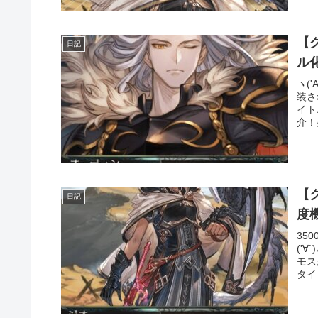
【
日記
ヽ(
装さ
イト
介！
【
日記
度
35
('
モス
タイ