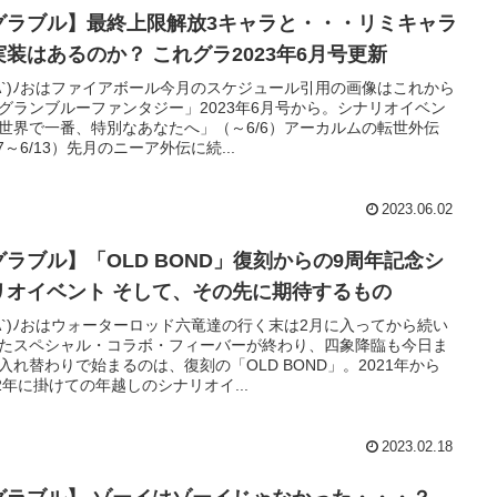
グラブル】最終上限解放3キャラと・・・リミキャラ
の実装はあるのか？ これグラ2023年6月号更新
'A`)ﾉおはファイアボール今月のスケジュール引用の画像はこれから
グランブルーファンタジー」2023年6月号から。シナリオイベン
世界で一番、特別なあなたへ」（～6/6）アーカルムの転世外伝
/7～6/13）先月のニーア外伝に続...
2023.06.02
グラブル】「OLD BOND」復刻からの9周年記念シ
ナリオイベント そして、その先に期待するもの
'A`)ﾉおはウォーターロッド六竜達の行く末は2月に入ってから続い
たスペシャル・コラボ・フィーバーが終わり、四象降臨も今日ま
入れ替わりで始まるのは、復刻の「OLD BOND」。2021年から
22年に掛けての年越しのシナリオイ...
2023.02.18