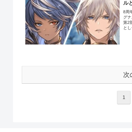
ル
8周
グナ
第2
とし
次
1