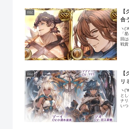
【
日記
ヽ(
「星
回は
戦貨
【
日記
リ
ヽ(
とし
ナリ
いつ