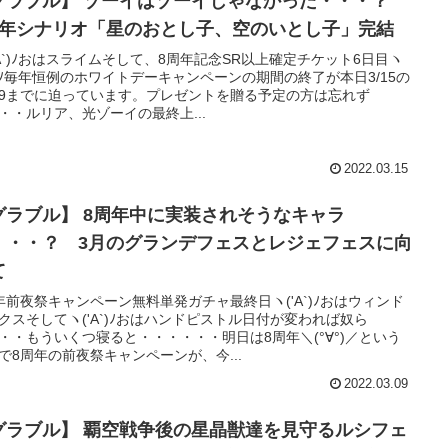
グラブル】 ゾーイはゾーイじゃなかった・・・？
周年シナリオ「星のおとし子、空のいとし子」完結
'A`)ﾉおはスライムそして、8周年記念SR以上確定チケット6日目ヽ
∀`)ﾉ毎年恒例のホワイトデーキャンペーンの期間の終了が本日3/15の
:59までに迫っています。プレゼントを贈る予定の方は忘れず
・・ルリア、光ゾーイの最終上...
2022.03.15
グラブル】 8周年中に実装されそうなキャラ
・・・？ 3月のグランデフェスとレジェフェスに向
て
年前夜祭キャンペーン無料単発ガチャ最終日ヽ('A`)ﾉおはウィンド
クスそしてヽ('A`)ﾉおはハンドピストル日付が変われば奴ら
・・もういくつ寝ると・・・・・・明日は8周年＼(°∀°)／という
で8周年の前夜祭キャンペーンが、今...
2022.03.09
グラブル】 覇空戦争後の星晶獣達を見守るルシフェ