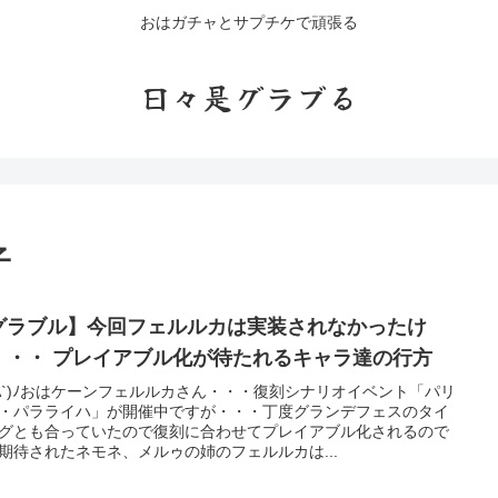
おはガチャとサプチケで頑張る
日々是グラブる
子
グラブル】今回フェルルカは実装されなかったけ
ど・・・ プレイアブル化が待たれるキャラ達の行方
'A`)ﾉおはケーンフェルルカさん・・・復刻シナリオイベント「パリ
・パラライハ」が開催中ですが・・・丁度グランデフェスのタイ
グとも合っていたので復刻に合わせてプレイアブル化されるので
期待されたネモネ、メルゥの姉のフェルルカは...