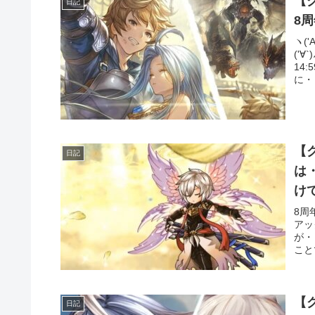
【
日記
8
ヽ(
('
14
に・
【
日記
は
け
8周
アッ
が・
こと
【
日記