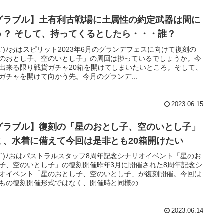
グラブル】土有利古戦場に土属性の約定武器は間に
合う？ そして、持ってくるとしたら・・・誰？
'A`)ﾉおはスピリット2023年6月のグランデフェスに向けて復刻の
のおとし子、空のいとし子」の周回は捗っているでしょうか。今
出来る限り戦貨ガチャ20箱を開けてしまいたいところ。そして、
ガチャを開けて向かう先。今月のグランデ...
2023.06.15
グラブル】復刻の「星のおとし子、空のいとし子」
ミ、水着に備えて今回は是非とも20箱開けたい
'∀`)ﾉおはパストラルスタッフ8周年記念シナリオイベント「星のお
子、空のいとし子」の復刻開催昨年3月に開催された8周年記念シ
オイベント「星のおとし子、空のいとし子」が復刻開催。今回は
もの復刻開催形式ではなく、開催時と同様の...
2023.06.14