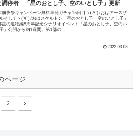
と調停者 「星のおとし子、空のいとし子」更新
年前夜祭キャンペーン無料単発ガチャ15日目ヽ('A`)ﾉおはアースザ
ルそしてヽ('∀`)ﾉおはスケルトン「星のおとし子、空のいとし子」
部星の遺物編8周年記念シナリオイベント「星のおとし子、空のい
子」公開から約1週間。第1部の...
2022.03.08
のページ
次
2
へ