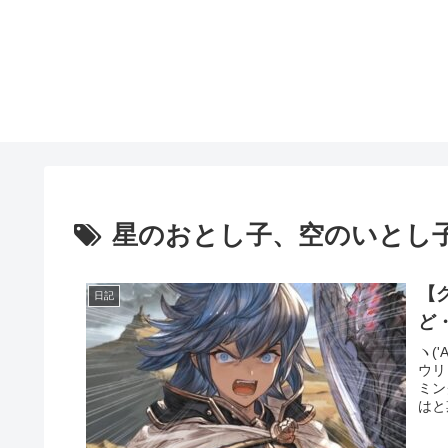
星のおとし子、空のいとし
【
日記
ヽ(
ウリ
ミン
はと