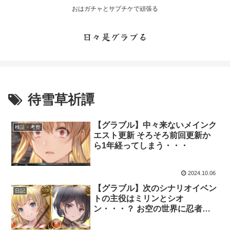
おはガチャとサプチケで頑張る
日々是グラブる
待雪草祈譚
【グラブル】中々来ないメインク
検証・考察
エスト更新 そろそろ前回更新か
ら1年経ってしまう・・・
2024.10.06
【グラブル】次のシナリオイベン
日記
トの主役はミリンとシオ
ン・・・？ お空の世界に忍者が
やってくる？