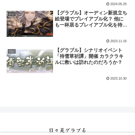
2024.05.25
【グラブル】オーディン新規立ち
日記
絵登場でプレイアブル化？ 他に
も一杯居るプレイアブル化を待つ
キャラ達
2023.11.16
【グラブル】シナリオイベント
日記
「待雪草祈譚」開催 カラクラキ
ルに救いは訪れたのだろうか？
2023.10.30
日々是グラブる