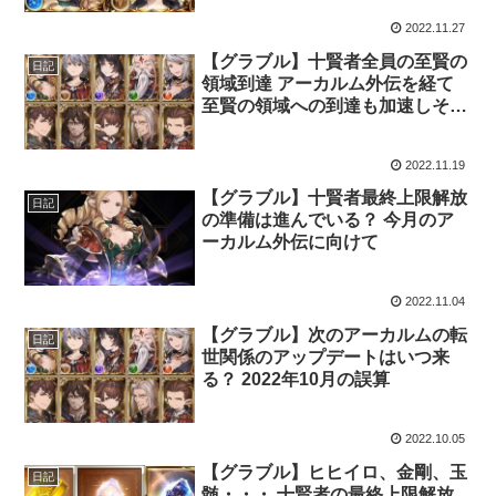
2022.11.27
【グラブル】十賢者全員の至賢の
日記
領域到達 アーカルム外伝を経て
至賢の領域への到達も加速しそう
か
2022.11.19
【グラブル】十賢者最終上限解放
日記
の準備は進んでいる？ 今月のア
ーカルム外伝に向けて
2022.11.04
【グラブル】次のアーカルムの転
日記
世関係のアップデートはいつ来
る？ 2022年10月の誤算
2022.10.05
【グラブル】ヒヒイロ、金剛、玉
日記
髄・・・ 十賢者の最終上限解放