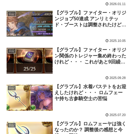
2026.01.11
【グラブル】ファイター・オリジ
日記
ンジョブ50達成 アンリミテッ
ド・ブーストは調整されたけど強
いことには変わりなさそう
2025.10.05
【グラブル】ファイター・オリジ
日記
ン関係のトレジャー集め終わった
けれど・・・ これがあと9回繰り
返されるのか・・・
2025.09.28
【グラブル】水着バステトをお迎
日記
えしたけれど・・・ ロムフェー
ヤ持ち古参騎空士の苦悩
2025.07.20
【グラブル】ロムフェーヤは強く
日記
なったのか？ 調整後の感想と今