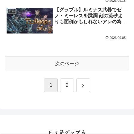
2023.09.15
【グラブル】ルミナス武器でゼ
日記
ノ・ミーレスを蹂躙 刻の流砂よ
りも面倒かもしれないアレの為
に・・・
2023.09.05
次のページ
次
1
2
へ
日々是グラブる