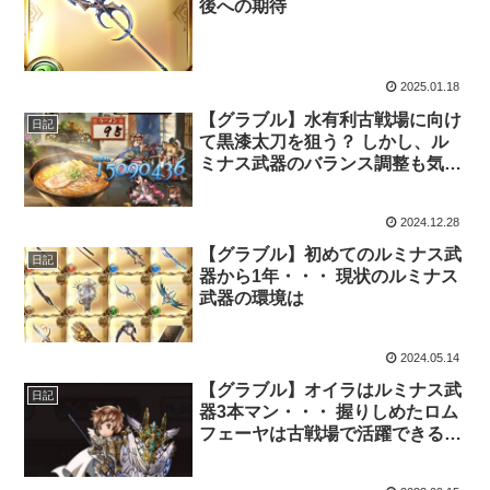
後への期待
2025.01.18
【グラブル】水有利古戦場に向け
日記
て黒漆太刀を狙う？ しかし、ル
ミナス武器のバランス調整も気に
なる・・・
2024.12.28
【グラブル】初めてのルミナス武
日記
器から1年・・・ 現状のルミナス
武器の環境は
2024.05.14
【グラブル】オイラはルミナス武
日記
器3本マン・・・ 握りしめたロム
フェーヤは古戦場で活躍できるだ
ろうか