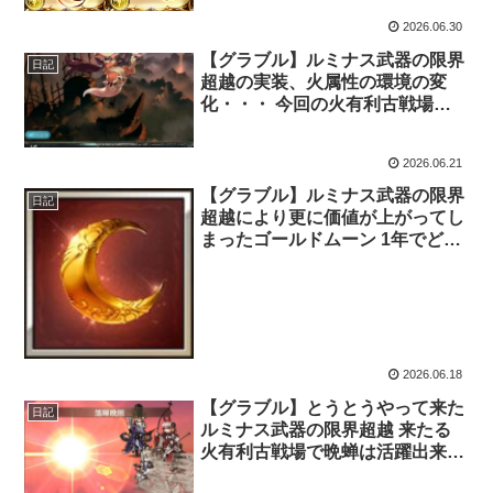
う・・・
2026.06.30
【グラブル】ルミナス武器の限界
日記
超越の実装、火属性の環境の変
化・・・ 今回の火有利古戦場の
ボーダーラインはどうなってしま
うのか
2026.06.21
【グラブル】ルミナス武器の限界
日記
超越により更に価値が上がってし
まったゴールドムーン 1年でどれ
くらい集めることが出来そう？
2026.06.18
【グラブル】とうとうやって来た
日記
ルミナス武器の限界超越 来たる
火有利古戦場で晩蝉は活躍出来る
性能になったのか