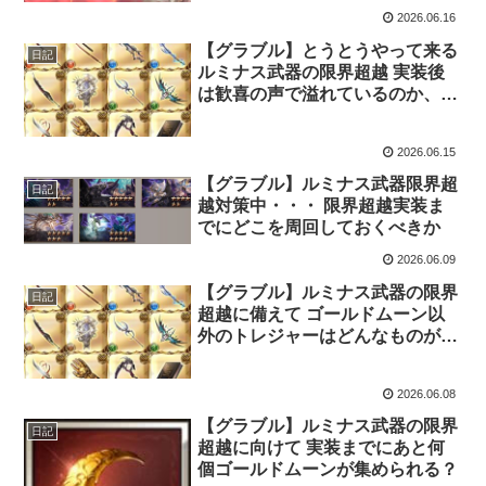
2026.06.16
【グラブル】とうとうやって来る
日記
ルミナス武器の限界超越 実装後
は歓喜の声で溢れているのか、そ
れとも・・・
2026.06.15
【グラブル】ルミナス武器限界超
日記
越対策中・・・ 限界超越実装ま
でにどこを周回しておくべきか
2026.06.09
【グラブル】ルミナス武器の限界
日記
超越に備えて ゴールドムーン以
外のトレジャーはどんなものが要
求されるのだろうか
2026.06.08
【グラブル】ルミナス武器の限界
日記
超越に向けて 実装までにあと何
個ゴールドムーンが集められる？