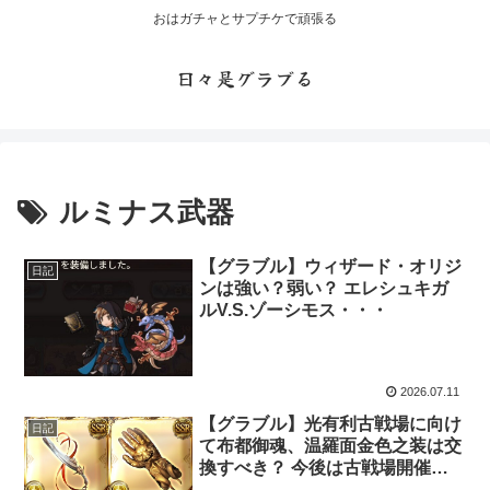
おはガチャとサプチケで頑張る
日々是グラブる
ルミナス武器
【グラブル】ウィザード・オリジ
日記
ンは強い？弱い？ エレシュキガ
ルV.S.ゾーシモス・・・
2026.07.11
【グラブル】光有利古戦場に向け
日記
て布都御魂、温羅面金色之装は交
換すべき？ 今後は古戦場開催毎
にルミナス武器の交換に悩みそ