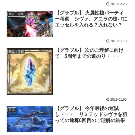
2019.03.26
【グラブル】 火属性槍パーティ
検証・考察
ー考察 シヴァ、アニラの槍パに
エッセルを入れる？入れない？
2019.01.13
【グラブル】 次のご理解に向け
検証・考察
て 5周年までの道のり・・・
2019.01.05
【グラブル】 今年最後の運試
日記
し・・・ リミテッドシヴァを狙
っての通算6回目のご理解の結果