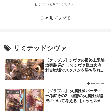
おはガチャとサプチケで頑張る
日々是グラブる
リミテッドシヴァ
【グラブル】シヴァの最終上限解
日記
放実装 果たしてシヴァ様は火有
利古戦場でスタメンを勝ち取れる
のか
2023.01.07
【グラブル】 火属性槍パーティ
検証・考察
ー考察その2 理想の火属性槍編
成について考える 【エッセルV.S.
アテナ】