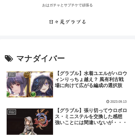
おはガチャとサプチケで頑張る
日々是グラブる
マナダイバー
【グラブル】水着ユエルがハロウ
日記
ィンりっちょ越え？ 風有利古戦
場に向けて広がる編成の選択肢
2023.09.13
【グラブル】張り切ってウロボロ
日記
ス・ミニステルを交換した感想
強いことには間違いないが・・・