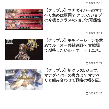
2023.09.10
【グラブル】マナダイバーのマナ
日記
ベリ集めは順調？ クラス5ジョブ
の今後とクラス4ジョブの可能性
2023.02.11
【グラブル】モチベーションを求
日記
めてル・オー共闘連戦へ 古戦場
で期待したいル・オー・ミニステ
ルの活躍
2023.01.27
【グラブル】新クラス5ジョブ、
日記
マナダイバーの実力は？ マナベ
リと組み合わせて戦略の幅を広げ
たい
2023.01.26