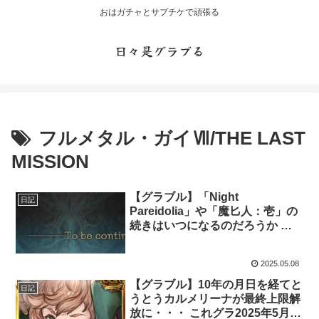
おはガチャとサプチケで頑張る
日々是グラブる
フルメタル・ガイⅦ/THE LAST
MISSION
【グラブル】「Night
日記
Pareidolia」や「魔匕人：壱」の
続きはいつになるのだろうか グ
ラブルのシナリオイベントの実装
間隔の長さ
2025.05.08
【グラブル】10年の月日を経てと
日記
うとうカルメリーナが最終上限解
放に・・・ これグラ2025年5月号