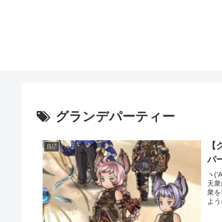
グランデパーティー
【
日記
パ
ヽ(
天衆
衆を
よう