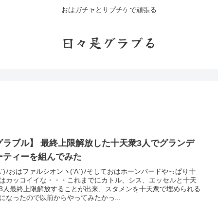
おはガチャとサプチケで頑張る
日々是グラブる
グラブル】 最終上限解放した十天衆3人でグランデ
ーティーを組んでみた
'A`)ﾉおはファルシオンヽ('A`)ﾉそしておはホーンバードやっぱり十
はカッコイイな・・・これまでにカトル、シス、エッセルと十天
3人最終上限解放することが出来、スタメンを十天衆で埋められる
になったので以前からやってみたかっ...